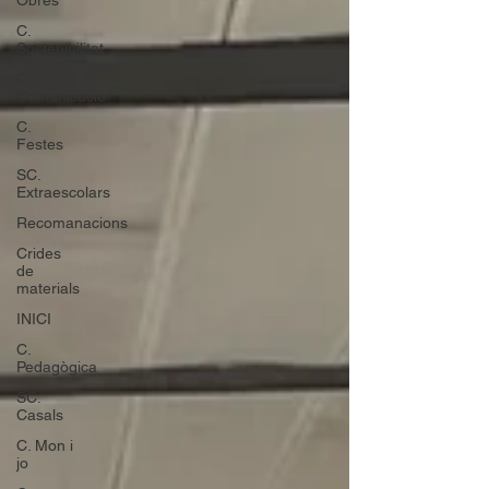
Obres
C.
Sostenibilitat
C.
Comunicació
C.
Festes
SC.
Extraescolars
Recomanacions
Crides
de
materials
INICI
C.
Pedagògica
SC.
Casals
C. Mon i
jo