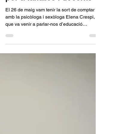
per a famílies i docents
El 26 de maig vam tenir la sort de comptar
amb la psicòloga i sexòloga Elena Crespi,
que va venir a parlar-nos d’educació
sexoafectiva d’una manera clara, directa,
divertida i molt respectuosa. La sala es va
omplir de valent: més de 50 persones entre
famílies i professorat van venir a escoltar-la i
a compartir dubtes i inquietuds. Va ser una
d’aquelles sessions que et fan pensar i que
recorden com d’important és parlar d’aquests
temes amb naturalitat i sense tabús. Un dels
mo