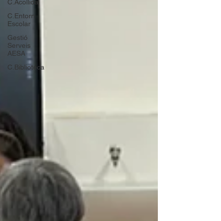
C.Acollida
C.Entorn
Escolar
Gestió
Serveis
AESA
C.Biblioteca