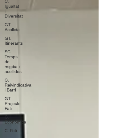
C.
Igualtat
i
Diversitat
GT.
Acollida
GT.
Itinerants
SC.
Temps
de
migdia i
acollides
C.
Reivindicativa
i Barri
GT
Projecte
Pati
C.
Economica
C. Pati