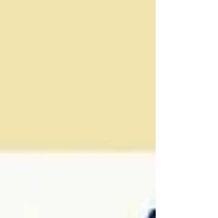
extraescolars, caldrà fer-ho a travès de
l'Aplicatiu d'AESA:
https://aesantandreu.playoffinformatica.com/p
reinscripcio/59/Escola-9-Grao