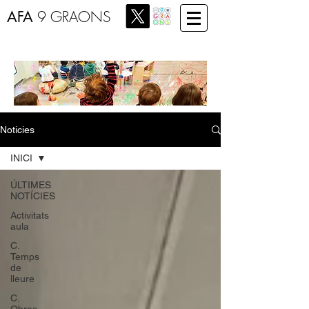
AFA
9 GRAONS
Noticies
INICI
ÚLTIMES
NOTÍCIES
Activitats
aula
C.
Temps
de
lleure
C.