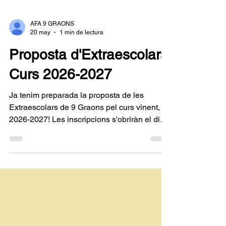
AFA 9 GRAONS
20 may
1 min de lectura
Proposta d'Extraescolars
Curs 2026-2027
Ja tenim preparada la proposta de les
Extraescolars de 9 Graons pel curs vinent,
2026-2027! Les inscripcions s'obriràn el dia
1 de juny i finalitzaran el 7 de juny! Les
famílies d'aquells infants que ja estiguin
inscrits a l'extraescolar, rebran un mail
personalitzat per fer la inscripció del curs
vinent. Per aquelles noves inscripcions a les