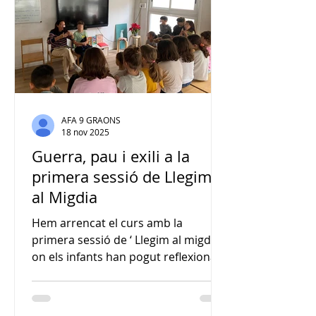
necessari per recollir-se i esperar. A
través dels diferents relats, el
AFA 9 GRAONS
18 nov 2025
Guerra, pau i exili a la
primera sessió de Llegim
al Migdia
Hem arrencat el curs amb la
primera sessió de ‘ Llegim al migdia ’
on els infants han pogut reflexionar
sobre la guerra, la pau i l'exili. Una
trobada per escoltar, comprendre i
dialogar sobre el món que ens