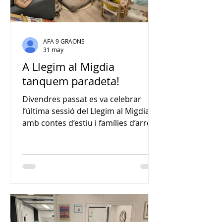
AFA 9 GRAONS
31 may
A Llegim al Migdia
tanquem paradeta!
Divendres passat es va celebrar
l’última sessió del Llegim al Migdia,
amb contes d’estiu i famílies d’arreu
del món com a protagonistes, i ahir
va ser l’últim dia de biblioteca oberta
al migdia. Aquí el resum de la sessió:
🧒 A Infantil: històries d’estiu A EI4
ens vam endinsar en dues aventures
ben diferents: un cocodril molt
especial que no suporta l’aigua (El
cocodril a qui no li agradava l’aigua) i