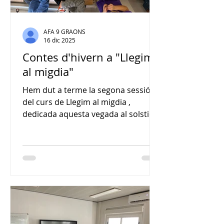
AFA 9 GRAONS
16 dic 2025
Contes d'hivern a "Llegim
al migdia"
Hem dut a terme la segona sessió
del curs de Llegim al migdia ,
dedicada aquesta vegada al solstici
d’hivern. Ha estat una trobada
acollidora en què hem parlat de
l’hivern com a estació de pausa,
silenci i preparació, tot connectant
la lectura amb els ritmes de la
natura. Gràcies a la implicació de les
famílies voluntàries, les criatures
han pogut escoltar contes que
parlen del fred, de la neu i del temps