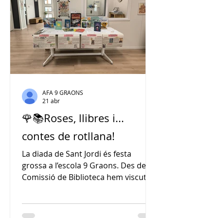
un gatet que descobreix que les
vacances poden ser moltes coses
diferents
AFA 9 GRAONS
21 abr
🌹📚Roses, llibres i...
contes de rotllana!
La diada de Sant Jordi és festa
grossa a l’escola 9 Graons. Des de la
Comissió de Biblioteca hem viscut
una setmana plena d’activitats per
celebrar la gran festa de la literatura
i l’amor amb les famílies i els infants