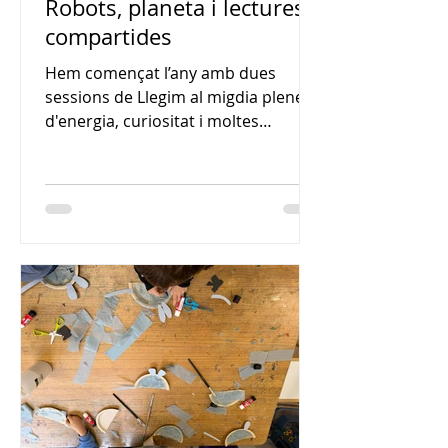
Robots, planeta i lectures
compartides
Hem començat l’any amb dues
sessions de Llegim al migdia plenes
d'energia, curiositat i moltes
lectures! 🌍 Al gener: Exploradors del
planeta (sessió del 16 de gener) La
primera sessió de l'any ens va portar
a reflexionar sobre la natura,
l'emergència climàtica i la cura del
nostre entorn. Cada grup va viure-
ho a la seva manera: a EI4 , contes
sobre balenes i animals amb
T'estimo balena blava i Animals amb
superpoders ; a EI5 , històries de
natura i esperança amb Cuentos p