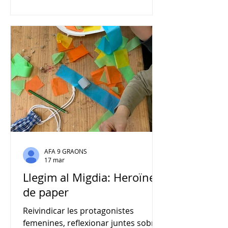
de 9 Graons. Dimecres, la nostra
bibliotecària, la Carme, va explicar
contes de rotllana a tots els grups
de l’escola, un espai per compartir
històries, emocions i practicar
l’escola activa. Perquè tota
oportunitat és bona per deixar-se
endur per les paraules
AFA 9 GRAONS
17 mar
Llegim al Migdia: Heroïnes
de paper
Reivindicar les protagonistes
femenines, reflexionar juntes sobre