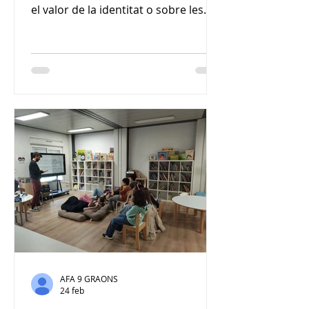
el valor de la identitat o sobre les
diferències en l’educació de nens i
nenes van ser alguns dels temes que
van sorgir en l’ última sessió de
Llegim al Migdia , dedicada a les
protagonistes femenines , amb
motiu del 8-M , Dia Internacional de
les Dones. Una sessió per estimular
la imaginació i reflexionar juntes
sobre la igualtat! Qui ha dit que les
nenes no puguin ser pirates? Per
què les heroïnes sempre apar
AFA 9 GRAONS
24 feb