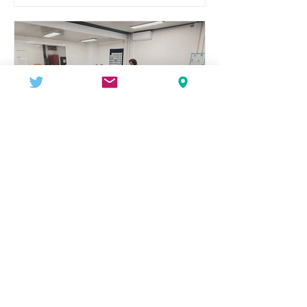
envolta. De la mà de mares
voluntàries els més petits i petites
han escoltat contes que parlen de
què significa haver de marxar de
casa teva. A través dels diferents
relats, els infants han conegut
històries de partides i de camins
nous. A EI4 i 1r de primària s’han lle
AFA 9 GRAONS
11 nov 2025
📚Estrenem la biblioteca
de l'escola!
Aquesta setmana hem començat a
gaudir d'un espai molt especial: la