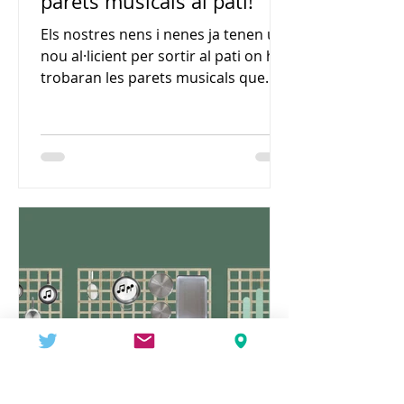
parets musicals al pati!
Els nostres nens i nenes ja tenen un
nou al·licient per sortir al pati on hi
trobaran les parets musicals que
han construït amb l’ajuda...