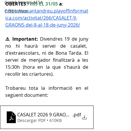
Gestió Serveis AESA
OBERTES 
FINS EL 31/05 
a
: 
https://aesantandreu.playoffinformat
C.Biblioteca
ica.com/activitat/266/CASALET-9-
GRAONS-del-8-al-18-de-juny-2026/
⚠️ Important: 
Divendres 19 de juny 
no hi haurà servei de casalet,  
d'extraescolars, ni de Bona Tarda. El 
servei de menjador finalitzarà a les 
15:30h (hora en la que s’haurà de 
recollir les criartures).
Trobareu tota la informació en el 
següent document:
CASALET 2026 9 GRAONS)
.pdf
Descargar PDF • 610KB