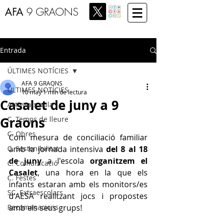
AFA
9 GRAONS
Entrada
ÚLTIMES NOTÍCIES
AFA 9 GRAONS
ÚLTIMES NOTÍCIES
10 may
1 min de lectura
Casalet de juny a 9
Activitats aula
Graons
C. Temps de lleure
C. Obres
Com mesura de conciliació familiar 
C. Sostenibilitat
amb la jornada intensiva
 del 8 al 18 
de juny
 a l'escola 
organitzem el 
C. Comunicació
Casalet
, una hora en la que els 
C. Festes
infants estaran amb els monitors/es 
SC. Extraescolars
d'AESA realitzant jocs i propostes 
Recomanacions
amb els seus grups!