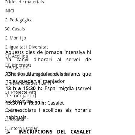
Crides de materials
INICI
C. Pedagògica
SC. Casals
C. Mon i jo
C. Igualtat i Diversitat
Aquests dies de jornada intensiva hi 
GT. Acollida
ha canvi d'horari al servei de 
GT. Itinerants
menjador:
13h: 
Sortida escolar dels infants que 
SC. Temps de migdia i acollides
no es queden al menjador
C. Reivindicativa i Barri
13 h a 15:30 h: 
Espai migdia (servei 
GT Projecte Pati
de menjador)
C. Economica
15:30 h a 16:30 h: 
Casalet
Extraescolars i acollides als horaris 
C. Pati
habituals.
C.Acollida
C.Entorn Escolar
📝 
INSCRIPCIONS DEL CASALET 