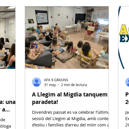
acions
Crides de materials
INICI
C. Pedagògica
ollida
GT. Itinerants
SC. Temps de migdia i acollides
ica
C. Pati
C.Acollida
C.Entorn Escolar
Gestió
AFA 9 GRAONS
31 may
2 min de lectura
A Llegim al Migdia tanquem
P
a: una
paradeta!
2
 a
Divendres passat es va celebrar l’última
J
sessió del Llegim al Migdia, amb contes
E
 de
d’estiu i famílies d’arreu del món com a
2
xòloga