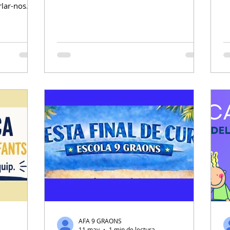
protagonistes, i ahir va ser l’últim dia de
di
rlar-nos
biblioteca oberta al migdia. Aquí el resum
L
 manera
de la sessió: 🧒 A Infantil: històries d’estiu
es
A EI4 ens vam endinsar en dues
ma
lir de
aventures ben diferents: un cocodril molt
c
re famílies
especial que no suporta l’aigua (El cocodril
in
r-la i a
a qui no li agradava l’aigua) i un gatet que
h
 Va ser una
descobreix que les vacances poden ser
h
pensar i
moltes coses diferents
o
és parlar
t i sense
AFA 9 GRAONS
11 may
1 min de lectura