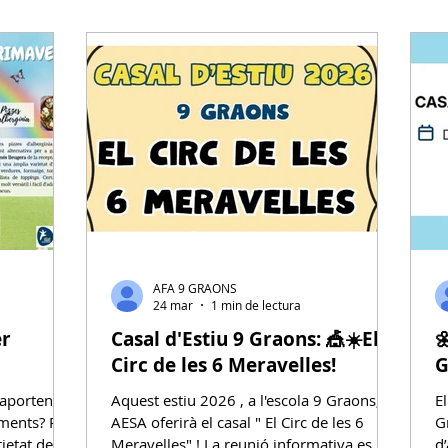
ll
-se endur
Divendres 24/04 de 9h a 9:15h. Com
funciona l'intercanvi? Els in
AFA 9 GRAONS
24 mar
1 min de lectura
er
Casal d'Estiu 9 Graons: 🎪☀️El

Circ de les 6 Meravelles!
G
 aporten
Aquest estiu 2026 , a l'escola 9 Graons,
E
iments? Per
AESA oferirà el casal " El Circ de les 6
G
ietat de
Meravelles" ! La reunió informativa es
d’