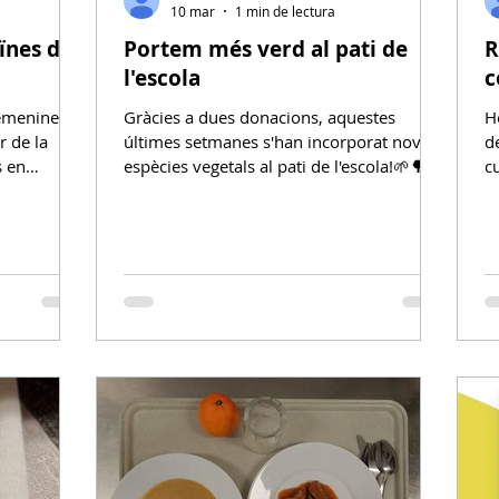
10 mar
1 min de lectura
ïnes de
Portem més verd al pati de
R
l'escola
c
femenines,
Gràcies a dues donacions, aquestes
H
r de la
últimes setmanes s'han incorporat noves
de 
s en
espècies vegetals al pati de l'escola!🌱🌳🌳
cu
ser alguns
🌳🌳 Per una banda, el divendres 27 de
Exp
 última
febrer, la Comissió Pati va plantar una
g
dicada a les
petita Jacaranda al costat de la zona de la
p
 motiu del
cuineta. Tot i que ara és molt petita, si la
l
 Dones. Una
cuidem bé, pot arribar a ser un gran arbre
e
ció i
de varis metres d'alçada que, amb el
m
ltat! Qui ha
temps, ens proporcionarà ombra en
a
 pirates?
aquell espai del pati. Per altra banda, el
A
par
passat 5 de març es van portar a l'
h
C