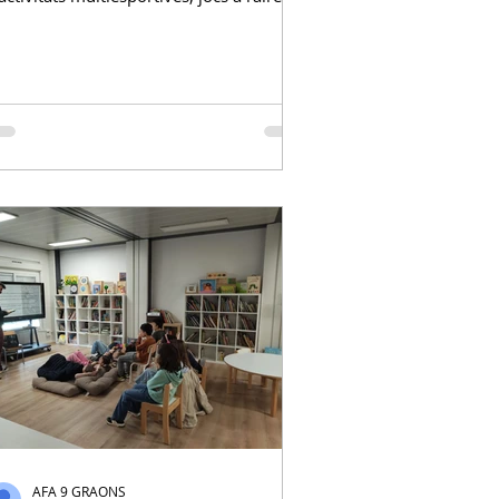
liure i dinàmiques creatives, pensades
erquè els infants gaudeixin, es
antinguin actius i comparteixin
oments únics amb els seus companys i
ompanyes. Un espai ideal per celebrar el
on temps, fomentar el joc cooperatiu i
rear records inoblidables en un ambient
údic i segur. Diversió, esport i primavera
n estat pur! Dates: Març 2026 (2 dies):
0 / 31
AFA 9 GRAONS