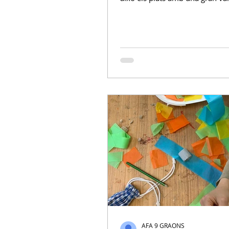
colors acostumen a ser especia
en aquests compostos. Aquí u
algunes receptes de primavera
AFA 9 GRAONS