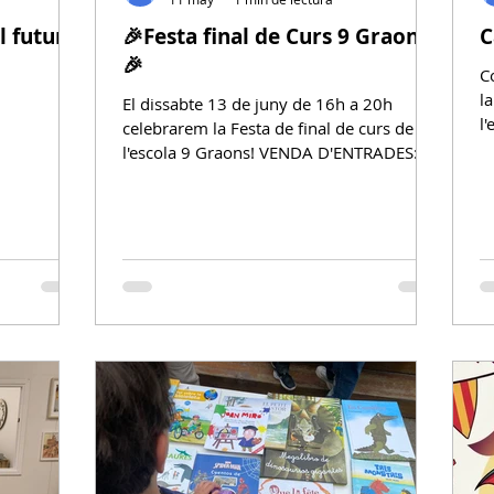
l futur
🎉Festa final de Curs 9 Graons
C
🎉
C
l
El dissabte 13 de juny de 16h a 20h
l
celebrarem la Festa de final de curs de
e
l'escola 9 Graons! VENDA D'ENTRADES:
m
Últims dies per comprar la vostra
p
entrada! Aquesta setmana podeu
d
comprar les vostres entrades davant de
d
consergeria de l'escola, els següents dies:
S
Matins (a l'horari d'entrada): Dilluns 8/6 ,
q
dijous 11/6 i divendres 12/6 Tardes (a
m
l'horari de sortida): Dilluns 8/6, dimarts
1
9/6, dijous 11/6 i divendres 12/6 Entrada
a
adult 1€, els infants no paguen entrada. El
preu d