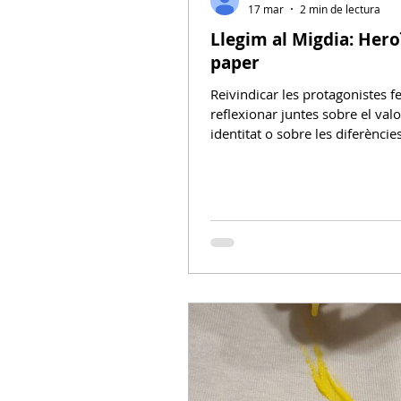
17 mar
2 min de lectura
Llegim al Migdia: Hero
paper
Reivindicar les protagonistes 
reflexionar juntes sobre el valo
identitat o sobre les diferèncie
l’educació de nens i nenes van 
dels temes que van sorgir en l’
sessió de Llegim al Migdia , de
protagonistes femenines , amb
8-M , Dia Internacional de les
sessió per estimular la imagina
reflexionar juntes sobre la igua
dit que les nenes no puguin ser
Per què les heroïnes sempre a