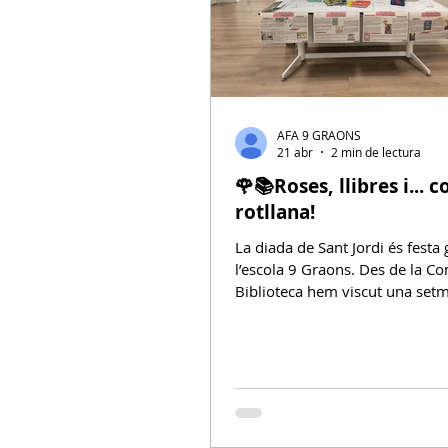
AFA 9 GRAONS
21 abr
2 min de lectura
🌹📚Roses, llibres i... 
rotllana!
La diada de Sant Jordi és festa 
l’escola 9 Graons. Des de la C
Biblioteca hem viscut una set
d’activitats per celebrar la gran
literatura i l’amor amb les famíl
infants de 9 Graons. Dimecres, la nostra
bibliotecària, la Carme, va expl
de rotllana a tots els grups de l
espai per compartir històries, 
practicar l’escola activa. Perquè