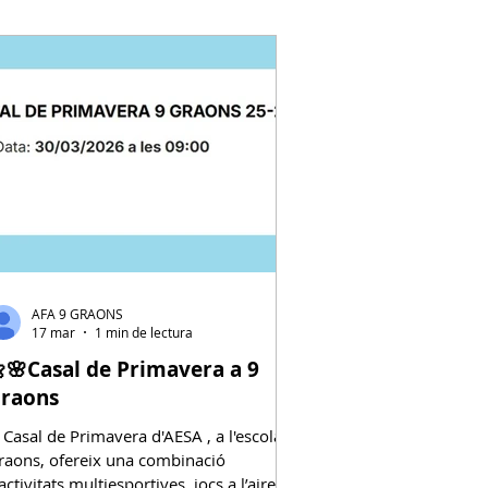
ibres , on els infants pod
AFA 9 GRAONS
17 mar
1 min de lectura
🌸Casal de Primavera a 9
raons
l Casal de Primavera d'AESA , a l'escola 9
raons, ofereix una combinació
activitats multiesportives, jocs a l’aire