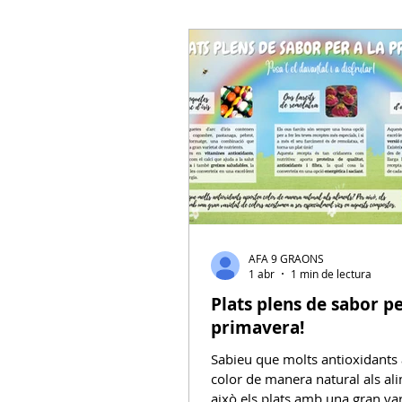
oportunitat és bona per deixar
per les paraules
AFA 9 GRAONS
1 abr
1 min de lectura
Plats plens de sabor p
primavera!
Sabieu que molts antioxidants
color de manera natural als al
això els plats amb una gran var