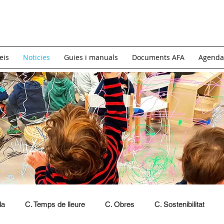
eis
Noticies
Guies i manuals
Documents AFA
Agenda
la
C. Temps de lleure
C. Obres
C. Sostenibilitat