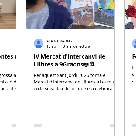
AFA 9 GRAONS
13 abr
3 min de lectura
contes de
IV Mercat d'Intercanvi de
F
Llibres a 9Graons📖🔖
E
a 
grossa a
Per aquest Sant Jordi 2026 torna el
a
omissió de
Mercat d'Intercanvi de Llibres a l'escola,
p
mana plena
en la seva 4a edició , que es celebrarà el
G
 festa de la
divendres 24 d'abril 2026 a la tarda, a la
p
ies i els
Festa de Sant Jordi al pati de l'escola. Es
esce
farà la recollida dels llibres que els infants
a
icar contes
podran donar per l'intercanvi, en les
l
’escola, un
següents dates: Dimarts 21/04 de 16:15h
o
emocions i
a 16:45h. Dimecres 22/04 i dijous 23/04
p
 tota
de 9h a 9:15h i de 16:15h a 16:45h.