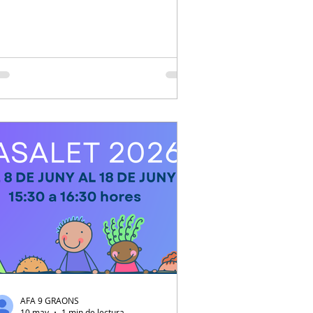
a 1 de juny i finalitzaran el 7 de juny!
es famílies d'aquells infants que ja
tiguin inscrits a l'extraescolar, rebran un
il personalitzat per fer la inscripció del
urs vinent. Per aquelles noves
scripcions a les extraescolars, caldrà fer-
o a travès de l'Aplicatiu d'AESA:
ttps://aesantandreu.playoffinformatica.c
m/preinscripcio/59/Escola-9-Grao
AFA 9 GRAONS
10 may
1 min de lectura