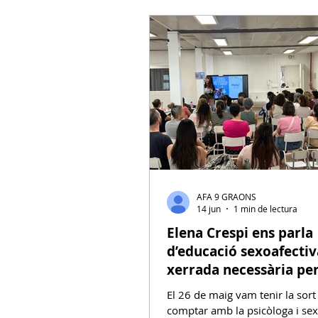
SC. Extraescolars
Recoman
C. Igualtat i Diversitat
GT. Ac
GT Projecte Pati
C. Econom
AFA 9 GRAONS
14 jun
1 min de lectura
Elena Crespi ens parla
d’educació sexoafectiv
xerrada necessària per
famílies i docents
El 26 de maig vam tenir la sort
comptar amb la psicòloga i se