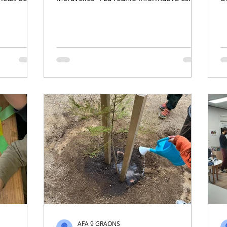
lment rics
realitzarà el dimecres 8 d'abril a les
l
s deixem
16.45h a l'escola. S'ofereixen 6 setmanes
p
!
de casal , del 22/06 al 31/07 : Setmana 1:
m
Els saltimbanquis voladors Setmana 2:
m
L'espectacle aquàtic Setmana 3: La jungla
c
del riure Setmana 4: L'enigma de la gran
b
pantalla Setmana 5: El circ del futur
c
Setmana 6: La gran gala final I diferents
l
opcions horàries : De 9 a 13h
e
3
AFA 9 GRAONS