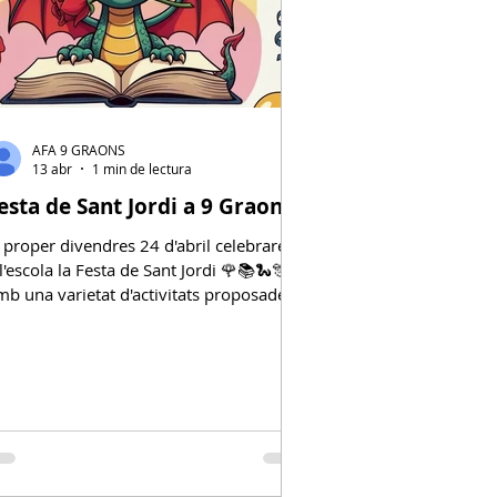
AFA 9 GRAONS
13 abr
1 min de lectura
esta de Sant Jordi a 9 Graons
l proper divendres 24 d'abril celebrarem
l'escola la Festa de Sant Jordi 🌹📚🐍🎊
mb una varietat d'activitats proposades
er les diferents comissions de l'AFA 9
raons. A partir de les 16.30h al pati
odrem gaudir de la festa, que inclourà l'
nari obert per aquelles criatures o
dults que s'hagin apuntat a pujar a
'escenari per mostrar-nos els seus talents
 habilitats! També hi haurà muntades les
aradetes del IV Mercat d'Intercanvi de