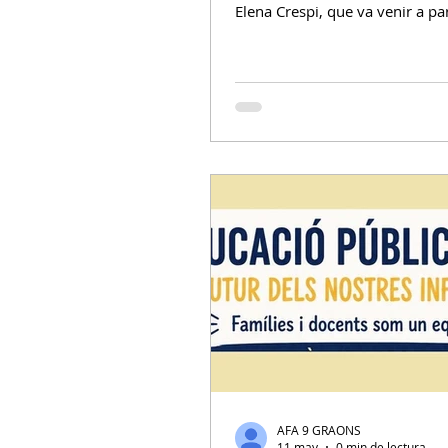
Elena Crespi, que va venir a pa
d’educació sexoafectiva d’una
clara, directa, divertida i molt
respectuosa. La sala es va omp
valent: més de 50 persones ent
i professorat van venir a escolta
compartir dubtes i inquietuds.
d’aquelles sessions que et fan 
que recorden com d’important 
d’aquests temes amb naturalita
tabús. Un dels mo
AFA 9 GRAONS
11 may
0 min de lectura