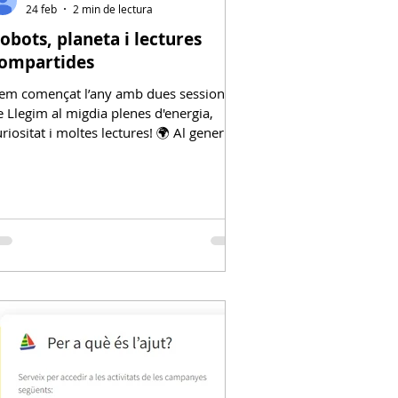
24 feb
2 min de lectura
obots, planeta i lectures
ompartides
em començat l’any amb dues sessions
Llegim al migdia plenes d'energia,
riositat i moltes lectures! 🌍 Al gener:
loradors del planeta (sessió del 16 de
ener) La primera sessió de l'any ens va
ortar a reflexionar sobre la natura,
'emergència climàtica i la cura del nostre
ntorn. Cada grup va viure-ho a la seva
anera: a EI4 , contes sobre balenes i
nimals amb T'estimo balena blava i
nimals amb superpoders ; a EI5 ,
istòries de natura i esperança amb
uentos p