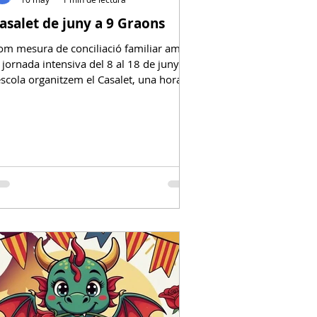
asalet de juny a 9 Graons
om mesura de conciliació familiar amb
a jornada intensiva del 8 al 18 de juny a
'escola organitzem el Casalet, una hora
n la que els infants estaran amb els
onitors/es d'AESA realitzant jocs i
ropostes amb els seus grups! Aquests
ies de jornada intensiva hi ha canvi
'horari al servei de menjador: 13h:
ortida escolar dels infants que no es
ueden al menjador 13 h a 15:30 h: Espai
igdia (servei de menjador) 15:30 h a
6:30 h: Casalet Extraescolars i acollides
ls hora