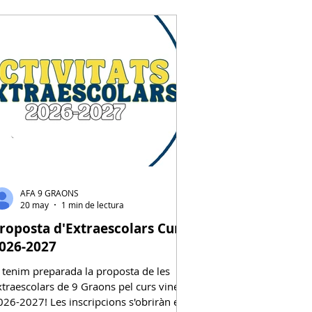
SC. Casals
C. Mon i jo
C. Reivindicativa i Barri
 Serveis AESA
C.Biblioteca
AFA 9 GRAONS
20 may
1 min de lectura
roposta d'Extraescolars Curs
026-2027
a tenim preparada la proposta de les
xtraescolars de 9 Graons pel curs vinent,
026-2027! Les inscripcions s'obriràn el