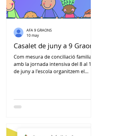
AFA 9 GRAONS
10 may
Casalet de juny a 9 Graons
Com mesura de conciliació familiar
amb la jornada intensiva del 8 al 18
de juny a l'escola organitzem el
Casalet, una hora en la que els
infants estaran amb els monitors/es
d'AESA realitzant jocs i propostes
amb els seus grups! Aquests dies de
jornada intensiva hi ha canvi
d'horari al servei de menjador: 13h:
Sortida escolar dels infants que no
es queden al menjador 13 h a 15:30