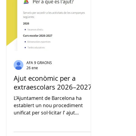
h: Espai migdia (servei de menjador)
15:30 h a 16:30 h: Casalet
Extraescolars i acollides als hora
AFA 9 GRAONS
26 ene
Ajut econòmic per a
extraescolars 2026–2027
L’Ajuntament de Barcelona ha
establert un nou procediment
unificat per sol·licitar l’ ajut
econòmic destinat a les activitats
d’estiu 2026 i a les activitats
extraescolars del curs 2026–2027 El