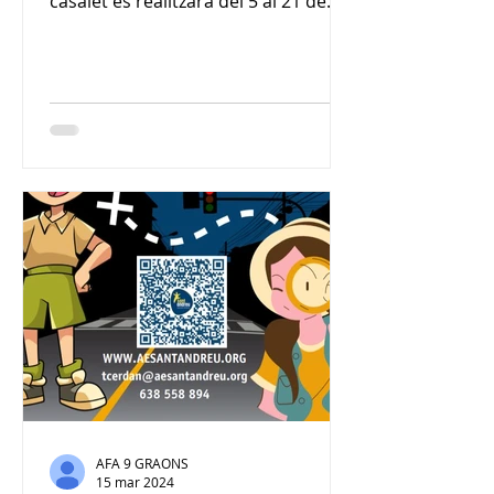
casalet es realitzarà del 5 al 21 de
juny, de 15.30h a 16.30h , per...
AFA 9 GRAONS
15 mar 2024