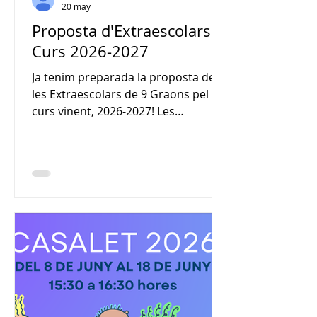
20 may
Proposta d'Extraescolars
Curs 2026-2027
Ja tenim preparada la proposta de
les Extraescolars de 9 Graons pel
curs vinent, 2026-2027! Les
inscripcions s'obriràn el dia 1 de
juny i finalitzaran el 7 de juny! Les
famílies d'aquells infants que ja
estiguin inscrits a l'extraescolar,
rebran un mail personalitzat per fer
la inscripció del curs vinent. Per
aquelles noves inscripcions a les
extraescolars, caldrà fer-ho a travès
de l'Aplicatiu d'AESA:
https://aesantandreu.playoffinforma
tica.com/preinscripcio/59/Escola-9-
Grao