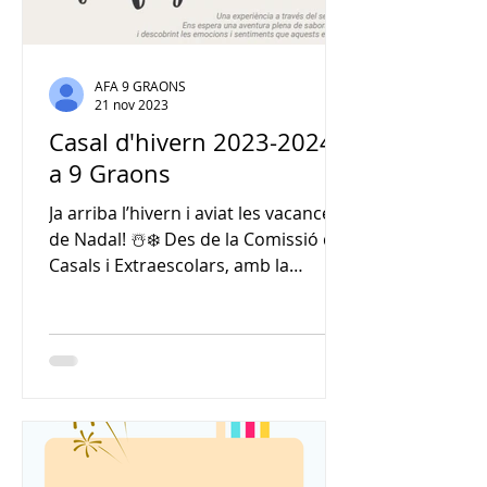
AFA 9 GRAONS
21 nov 2023
Casal d'hivern 2023-2024
a 9 Graons
Ja arriba l’hivern i aviat les vacances
de Nadal! ☃️❄️ Des de la Comissió de
Casals i Extraescolars, amb la
col·laboració de Fundesplai,...