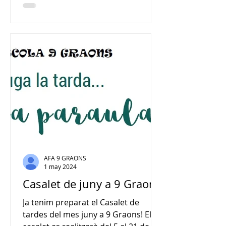
reconeixement del nivell d’ajut s’ha
de sol·licitar obligatòriament entre
el 15 de gener i l’11 de febrer de
2026. Aquest tràmit és
imprescindible per poder optar
posteriorment a les subvencions de
les diferents campanyes: casals i
campus d’estiu, extraescolars
esportives i tardes ed
AFA 9 GRAONS
1 may 2024
Casalet de juny a 9 Graons
Ja tenim preparat el Casalet de
tardes del mes juny a 9 Graons! El