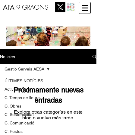
AFA
9 GRAONS
Noticies
Gestió Serveis AESA
ÚLTIMES NOTÍCIES
Próximamente nuevas
Activitats aula
C. Temps de lleure
entradas
C. Obres
Explora otras categorías en este
C. Sostenibilitat
blog o vuelve más tarde.
C. Comunicació
C. Festes