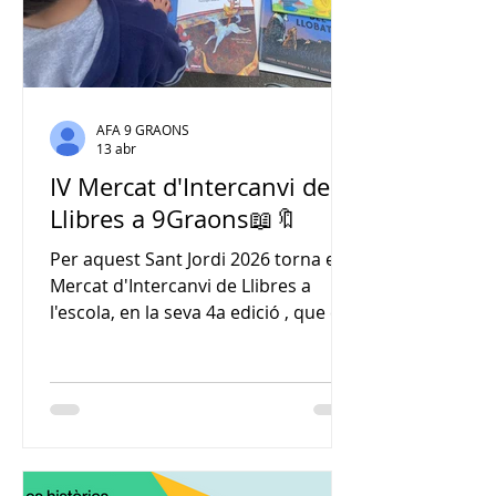
AFA 9 GRAONS
13 abr
IV Mercat d'Intercanvi de
Llibres a 9Graons📖🔖
Per aquest Sant Jordi 2026 torna el
Mercat d'Intercanvi de Llibres a
l'escola, en la seva 4a edició , que es
celebrarà el divendres 24 d'abril
2026 a la tarda, a la Festa de Sant
Jordi al pati de l'escola. Es farà la
recollida dels llibres que els infants
podran donar per l'intercanvi, en les
següents dates: Dimarts 21/04 de