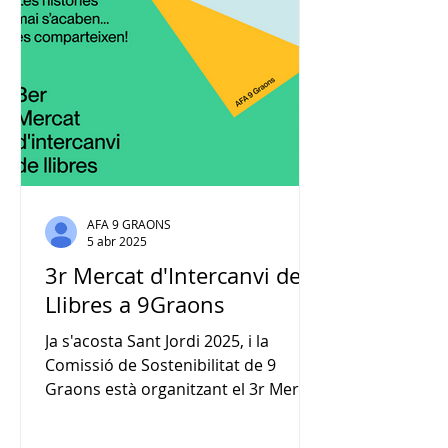
16:15h a 16:45h. Dimecres 22/04 i
dijous 23/04 de 9h a 9:15h i de
16:15h a 16:45h. Divendres 24/04 de
9h a 9:15h. Com funciona
l'intercanvi? Els in
AFA 9 GRAONS
5 abr 2025
3r Mercat d'Intercanvi de
Llibres a 9Graons
Ja s'acosta Sant Jordi 2025, i la
Comissió de Sostenibilitat de 9
Graons està organitzant el 3r Mercat
d'Intercanvi de Llibres a...