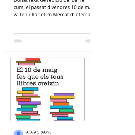
Donat l’èxit de l’edició del darrer
curs, el passat divendres 10 de maig
va tenir lloc el 2n Mercat d'intercanvi
de llibres de l'escola 9...
AFA 9 GRAONS