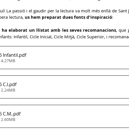
 La passió i el gaudir per la lectura va molt més enllà de Sant Jo
pera lectura, 
us hem preparat dues fonts d'inspiració
: 
 ha elaborat un llistat amb les seves recomanacions
, que 
fants: Infantil, Cicle Inicial, Cicle Mitjà, Cicle Superior, i recoman
 Infantil
.pdf
• 4.27MB
 C.I
.pdf
• 2.24MB
6 C.M.
.pdf
• 2.60MB