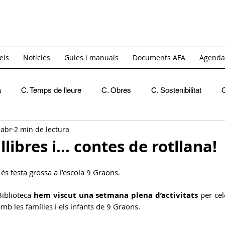
eis
Noticies
Guies i manuals
Documents AFA
Agenda
a
C. Temps de lleure
C. Obres
C. Sostenibilitat
 abr
2 min de lectura
Recomanacions
Crides de materials
INICI
C. 
llibres i... contes de rotllana!
C. Igualtat i Diversitat
GT. Acollida
GT. Itinerants
és festa grossa a l’escola 9 Graons. 
iblioteca 
hem viscut una setmana plena d’activitats
 per cel
 amb les famílies i els infants de 9 Graons.
C. Reivindicativa i Barri
GT Projecte Pati
C. Economic