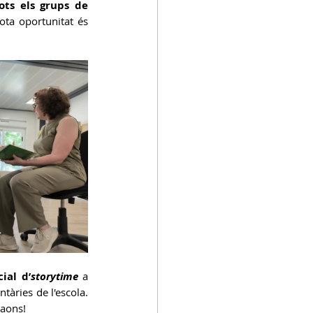
ots els grups de 
ota oportunitat és 
ial d’
storytime
a 
tàries de l'escola. 
raons!