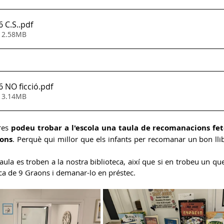
6 C.S.
.pdf
• 2.58MB
6 NO ficció
.pdf
• 3.14MB
res 
podeu trobar a l'escola una taula de recomanacions fet
aons
. Perquè qui millor que els infants per recomanar un bon lli
taula es troben a la nostra biblioteca, així que si en trobeu un que 
eca de 9 Graons i demanar-lo en préstec.