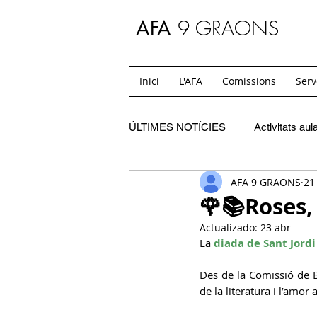
9 GRAONS
AFA
Inici
L'AFA
Comissions
Serv
ÚLTIMES NOTÍCIES
Activitats aul
AFA 9 GRAONS
21
C. Festes
SC. Extraescolars
🌹📚Roses, 
Actualizado:
23 abr
SC. Casals
C. Mon i jo
La 
diada de Sant Jordi
Des de la Comissió de B
de la literatura i l’amor
SC. Temps de migdia i acollides