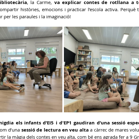
ibliotecària
, la Carme, 
va explicar contes de rotllana a t
ompartir històries, emocions i practicar l’escola activa. Perquè t
 per les paraules i la imaginació!
Gestió Serveis AESA
C.Biblioteca
igdia els infants d’EI5 i d'EP1 gaudiran d’una sessió espec
com d’una 
sessió de lectura en veu alta
 a càrrec de mares volun
tir la màgia dels contes en veu alta, com bé ens agrada fer a 9 G