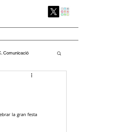
C. Comunicació
Pedagògica
ebrar la gran festa 
a
C. Pati