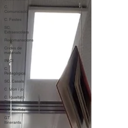
C.
Comunicació
C. Festes
SC.
Extraescolars
Recomanacions
Crides de
materials
INICI
C.
Pedagògica
SC. Casals
C. Mon i jo
C. Igualtat i
Diversitat
GT. Acollida
GT.
Itinerants