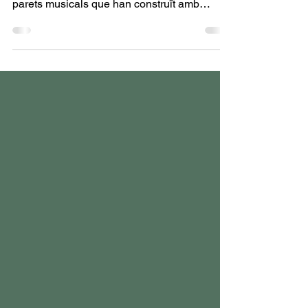
parets musicals al pati!
Els nostres nens i nenes ja tenen un nou
al·licient per sortir al pati on hi trobaran les
parets musicals que han construït amb
l’ajuda...