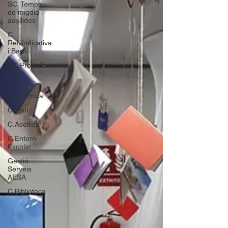
SC. Temps
de migdia i
acollides
C.
Reivindicativa
i Barri
GT Projecte
Pati
C.
Economica
C. Pati
C.Acollida
C.Entorn
Escolar
Gestió
Serveis
AESA
C.Biblioteca