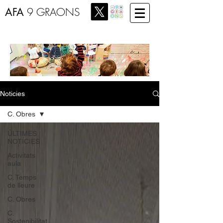
AFA
9 GRAONS
Noticies
C. Obres
ÚLTIMES
NOTÍCIES
Activitats
aula
C. Temps
de lleure
C. Obres
C.
Sostenibilitat