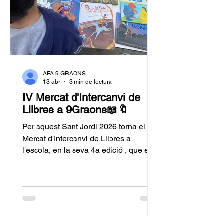
AFA 9 GRAONS
13 abr
3 min de lectura
IV Mercat d'Intercanvi de
Llibres a 9Graons📖🔖
Per aquest Sant Jordi 2026 torna el
Mercat d'Intercanvi de Llibres a
l'escola, en la seva 4a edició , que es
celebrarà el divendres 24 d'abril 2026
a la tarda, a la Festa de Sant Jordi al
pati de l'escola. Es farà la recollida
dels llibres que els infants podran
donar per l'intercanvi, en les següents