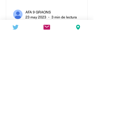
AFA 9 GRAONS
23 may 2023
3 min de lectura
Celebrem la Setmana de la
Natura
Del 22 de maig (Dia Internacional de la
Diversitat Biològica🦋🌾🦜 ) al 5 de
juny (Dia Mundial del Medi Ambient 🌍)
es celebra la Setmana...