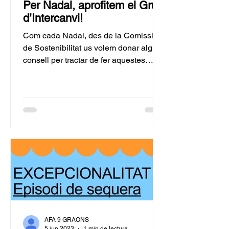
Per Nadal, aprofitem el Grup
d’Intercanvi!
Com cada Nadal, des de la Comissió
de Sostenibilitat us volem donar algun
consell per tractar de fer aquestes
festes una mica més...
AFA 9 GRAONS
5 jun 2023
1 min de lectura