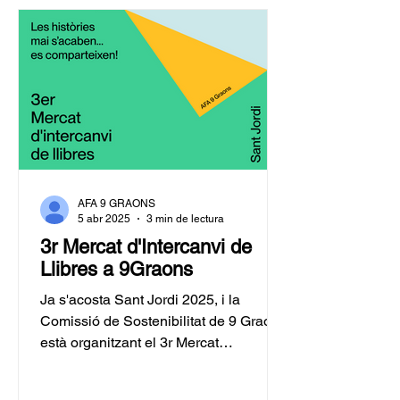
dates: Dimarts 21/04 de 16:15h a
16:45h. Dimecres 22/04 i dijous 23/04
de 9h a 9:15h i de 16:15h a 16:45h.
Divendres 24/04 de 9h a 9:15h. Com
funciona l'intercanvi? Els in
AFA 9 GRAONS
5 abr 2025
3 min de lectura
3r Mercat d'Intercanvi de
Llibres a 9Graons
Ja s'acosta Sant Jordi 2025, i la
Comissió de Sostenibilitat de 9 Graons
està organitzant el 3r Mercat
d'Intercanvi de Llibres a...