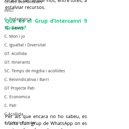
Graons per ajudar-nos, entre totes, a 
Crides de materials
estalviar recursos.
INICI
C. Pedagògica
Què és el Grup d’Intercanvi 9 
Graons?
SC. Casals
C. Mon i jo
C. Igualtat i Diversitat
GT. Acollida
GT. Itinerants
SC. Temps de migdia i acollides
C. Reivindicativa i Barri
GT Projecte Pati
C. Economica
C. Pati
C.Acollida
Per als que encara no ho sabeu, es 
C.Entorn Escolar
tracta d’un grup de WhatsApp on es 