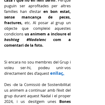
casa i que no en fem
 servir
. Perquè 
puguin ser aprofitades per altres 
famílies han d’estar 
en bon estat, 
sense mancança de peces, 
fractures,
 etc. Al posar al grup un 
objecte que compleixi aquestes 
condicions 
us animem a incloure
 el 
hashtag 
#Nadalenc
com a 
comentari de la foto.
Si encara no sou membres del Grup i 
voleu ser-hi, 
podeu unir-vos 
enllaç
.
directament des d’aquest 
Des -de la Comissió de Sostenibilitat 
us animem a continuar amb l’èxit del 
grup durant aquest Nadal i el proper 
2024, i us desitgem unes 
Bones 