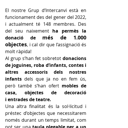
El nostre Grup d’Intercanvi està en 
funcionament des del gener del 2022, 
i actualment té 148 membres. Des 
del seu naixement 
ha permès la 
més de 1.000 
donació de 
objectes
, i cal dir que l’assignació és 
molt ràpida!
Al grup s’han fet sobretot 
donacions 
de joguines, roba d’infants, contes i 
altres
 accessoris dels nostres 
infants
dels que ja no en fem ús, 
però també s’han ofert 
mobles de 
casa, objectes de decoració 
i 
entrades de teatre.
Una altra finalitat és la sol·licitud i 
préstec d’objectes que necessitarem 
només durant un temps limitat, com 
pot ser una 
taula plegable per a un 