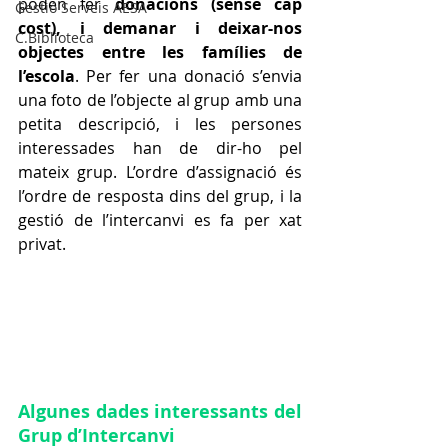
poden fer 
donacions (sense cap 
Gestió Serveis AESA
cost), i demanar i deixar-nos 
C.Biblioteca
objectes entre les famílies de 
l’escola
. Per fer una donació s’envia 
una foto de l’objecte al grup amb una 
petita descripció, i les persones 
interessades han de dir-ho pel 
mateix grup. L’ordre d’assignació és 
l’ordre de resposta dins del grup, i la 
gestió de l’intercanvi es fa per xat 
privat.
Algunes dades interessants del 
Grup d’Intercanvi