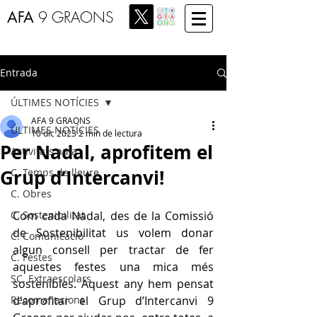
AFA
9 GRAONS
Entrada
ÚLTIMES NOTÍCIES
AFA 9 GRAONS
ÚLTIMES NOTÍCIES
10 dic 2023
2 min de lectura
Per Nadal, aprofitem el
Activitats aula
Grup d’Intercanvi!
C. Temps de lleure
C. Obres
C. Sostenibilitat
Com cada Nadal, des de la Comissió 
de Sostenibilitat us volem donar 
C. Comunicació
algun consell per tractar de fer 
C. Festes
aquestes festes una mica més 
SC. Extraescolars
sostenibles. Aquest any hem pensat 
Recomanacions
d'aprofitar el Grup d’Intercanvi 9 