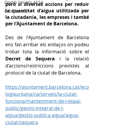
Gestió Serveis AESA
però sí diverses accions per reduir 
la quantitat d'aigua utilitzada per 
C.Biblioteca
la ciutadania, les empreses i també 
per l'Ajuntament de Barcelona.
Des de l'Ajuntament de Barcelona 
ens fan arribar els enllaços on podeu 
trobar tota la informació sobre el 
Decret de Sequera
 i la relació 
d’accions/restriccions previstes al 
protocol de la ciutat de Barcelona.
https://ajuntament.barcelona.cat/eco
logiaurbana/ca/serveis/la-ciutat-
funciona/manteniment-de-l-espai-
public/gestio-integral-de-l-
aigua/gestio-publica-aigua/aigua-
ciutat/sequera