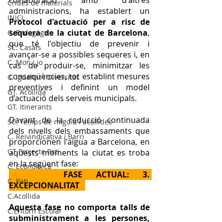
col·laboració amb d'altres 
Crides de materials
administracions, ha establert un 
INICI
Protocol d'actuació per a risc de 
sequera de la ciutat de Barcelona
, 
C. Pedagògica
que té l'objectiu de prevenir i 
SC. Casals
avançar-se a possibles sequeres i, en 
C. Mon i jo
cas de produir-se, minimitzar les 
conseqüències, tot establint mesures 
C. Igualtat i Diversitat
preventives i definint un model 
GT. Acollida
d’actuació dels serveis municipals.
GT. Itinerants
Davant de la reducció continuada 
SC. Temps de migdia i acollides
dels nivells dels embassaments que 
C. Reivindicativa i Barri
proporcionen l'aigua a Barcelona, en 
GT Projecte Pati
aquests moments la ciutat es troba 
en la següent fase:
C. Economica
    FASE ACTUAL: 3. 
C. Pati
EXCEPCIONALITAT   
C.Acollida
Aquesta fase no comporta talls de 
C.Entorn Escolar
subministrament a les persones, 