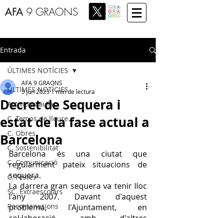
AFA
9 GRAONS
Entrada
ÚLTIMES NOTÍCIES
AFA 9 GRAONS
ÚLTIMES NOTÍCIES
5 jun 2023
1 min de lectura
Decret de Sequera i
Activitats aula
estat de la fase actual a
C. Temps de lleure
C. Obres
Barcelona
C. Sostenibilitat
Barcelona és una ciutat que 
C. Comunicació
regularment pateix situacions de 
sequera. 
C. Festes
La darrera gran sequera va tenir lloc 
SC. Extraescolars
l'any 2007. Davant d'aquest 
Recomanacions
problema, l'Ajuntament, en 