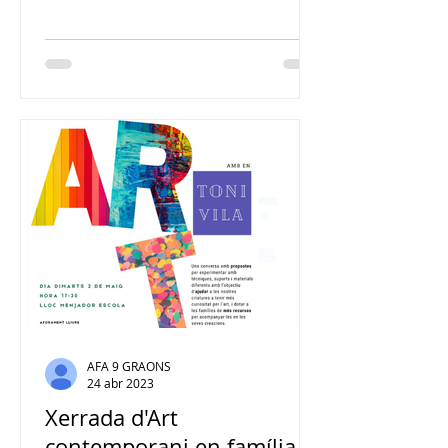
10 de juny va ser un...
AFA 9 GRAONS
24 abr 2023
Xerrada d'Art
contemporani en família