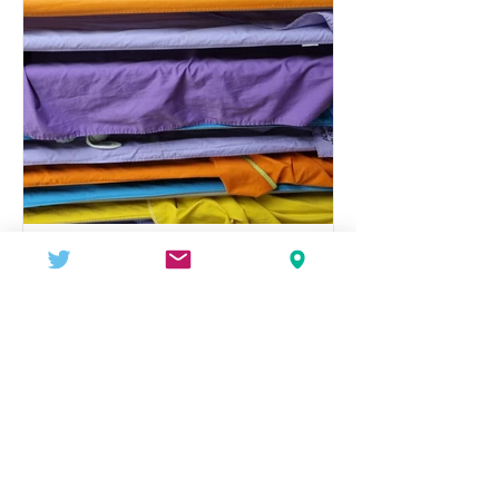
AFA 9 GRAONS
15 sept 2022
IV Edició de reutilització de
llençolets a P3
Aquest curs 2022-23 els llençolets de
l’AFA 9 Graons ja tenen nous
destinataris/es. A més a més, en
aquesta edició hem tingut un