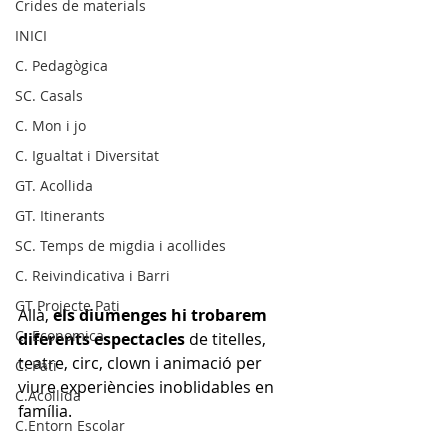
Crides de materials
INICI
C. Pedagògica
SC. Casals
C. Mon i jo
C. Igualtat i Diversitat
GT. Acollida
GT. Itinerants
SC. Temps de migdia i acollides
C. Reivindicativa i Barri
GT Projecte Pati
Allà, 
els diumenges hi trobarem 
C. Economica
diferents espectacles
 de titelles, 
teatre, circ, clown i animació per 
C. Pati
viure experiències inoblidables en 
C.Acollida
família.
C.Entorn Escolar