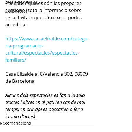
Gestió Serveis AESA
Per saber quines són les properes 
sessions i tota la informació sobre 
C.Biblioteca
les activitats que ofereixen,  podeu 
accedir a: 
https://www.casaelizalde.com/catego
ria-programacio-
cultural/espectacles/espectacles-
familiars/
Casa Elizalde al C/Valencia 302, 08009 
de Barcelona.
Alguns dels espectacles es fan a la sala 
d’actes i altres en el pati (en cas de mal 
temps, en principi es passarien a fer a 
la sala d’actes).
Recomanacions