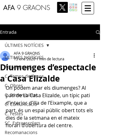
AFA
9 GRAONS
Entrada
ÚLTIMES NOTÍCIES
AFA 9 GRAONS
ÚLTIMES NOTÍCIES
13 ene 2020
1 min de lectura
Diumenges d’espectacle
Activitats aula
a Casa Elizalde
C. Temps de lleure
C. Obres
On podem anar els diumenges? Al 
C. Sostenibilitat
pati de La Casa Elizalde, un típic pati 
d’interior d’illa de l’Eixample, que a 
C. Comunicació
part, és un espai públic obert tots els 
C. Festes
dies de la setmana en el mateix 
SC. Extraescolars
horari d’obertura del centre.
Recomanacions