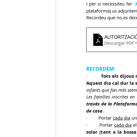
I per si necessiteu fer  
plataforma) us adjuntem 
Recordeu que no es deix
AUTORITZACI
Descargar PDF 
RECORDEM:
·         
Tots els dijous
Aquest dia cal dur la 
infants que fan més setm
Les famílies inscrites 
través de la Plataforma 
de casa
.
·         Portar 
cada dia
 un
·         Portar 
cada dia
 el
solar (tant a la boss