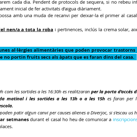
arem cada dia. Pendent de protocols de sequera, si no rebeu inf
ment inicial de fer activitats d’aigua diàriament.
bossa amb una muda de recanvi per deixar-la el primer al casal
el nen/a a tota la roba
 i pertinences,
inclús la crema solar, ai
nes al·lèrgies alimentàries que poden provocar trastorns
e no portin fruits secs als àpats que es faran dins del casa.  
 9h com les sortides a les 16:30h es realitzaran 
per la porta d’accés di
ida matinal i les sortides a les 13h o a les 15h
 es faran per 
escola.
 poden patir algun canvi per causes alienes a Diverjoc, si s’escau us 
ar setmanes
 durant el casal ho heu de comunicar a 
inscripcion
places.