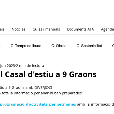
eis
Noticies
Guies i manuals
Documents AFA
Agenda
a
C. Temps de lleure
C. Obres
C. Sostenibilitat
 jun 2023
2 min de lectura
Recomanacions
Crides de materials
INICI
C. 
 Casal d'estiu a 9 Graons
C. Igualtat i Diversitat
GT. Acollida
GT. Itinerants
stiu a 9 Graons amb DIVERJOC! 
 tota la informació per anar-hi ben preparades:
programació d’activitats per setmanes
amb la informació de
C. Reivindicativa i Barri
GT Projecte Pati
C. Economic
 