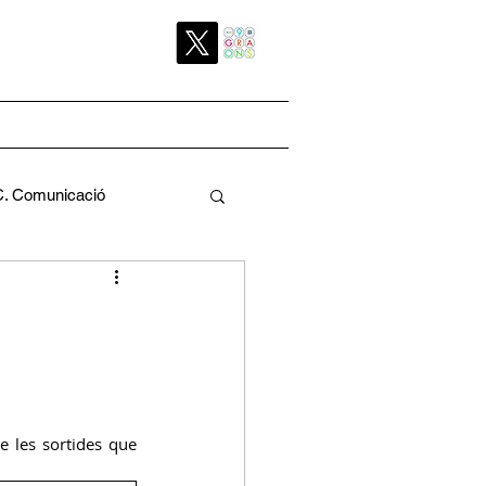
C. Comunicació
Pedagògica
 les sortides que 
a
C. Pati