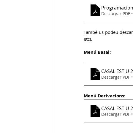
Programacion
Descargar PDF 
C.Acollida
C.Entorn Escolar
També us podeu descarr
etc).
Menú Basal:
CASAL ESTIU 
Descargar PDF 
Menú Derivacions:
CASAL ESTIU 
Descargar PDF 