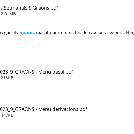
s Setmanals 9 Graons
.pdf
• 2.01MB
Gestió Serveis AESA
C.Biblioteca
egar els 
menús
 (
basal i amb totes les derivacions segons al·lèr
2023_9_GRAONS - Menu basal
.pdf
• 213KB
2023_9_GRAONS - Menu derivacions
.pdf
• 447KB