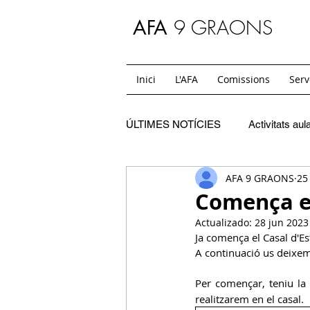
9 GRAONS
AFA
Inici
L'AFA
Comissions
Serv
ÚLTIMES NOTÍCIES
Activitats aul
AFA 9 GRAONS
25
C. Festes
SC. Extraescolars
Comença el
Actualizado:
28 jun 2023
SC. Casals
C. Mon i jo
Ja comença el Casal d'E
A continuació us deixem
Per començar, teniu la 
SC. Temps de migdia i acollides
realitzarem en el casal.  