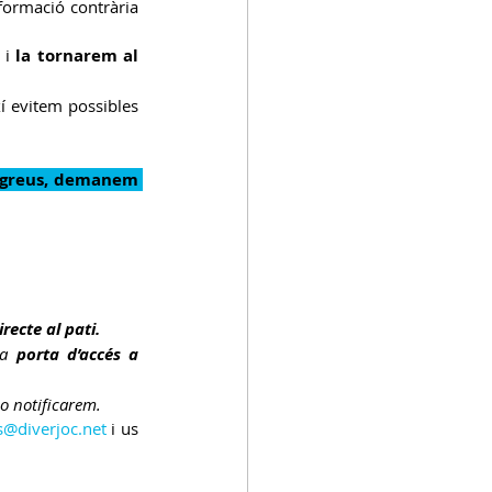
ormació contrària 
 i 
la tornarem al 
xí evitem possibles 
 greus, demanem 
recte al pati.
la 
porta d’accés a 
ho notificarem.
s@diverjoc.net
 i us 