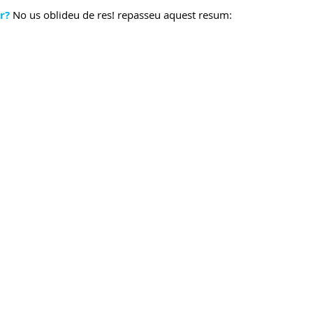
r? 
No us oblideu de res! repasseu aquest resum: