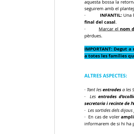
aquesta bossa la retorn
seguirem amb el planteja
·         
INFANTIL:
 Una 
final del casal
.
·         
Marcar el 
nom d
pèrdues.   
IMPORTANT: Degut a u
a totes les famílies qu
ALTRES ASPECTES:
· 
Tant les 
entrades
 a les
·  
Les 
entrades d’acoll
secretaria i recinte de l’
·  
Les sortides dels dijous
·  En cas de voler 
ampli
informarem de si hi ha 