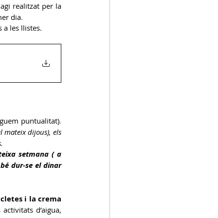
i realitzat per la 
mer dia
. 
 les llistes.
eguem puntualitat)
. 
 mateix dijous), els 
.
teixa setmana ( a 
 bé dur-se el dinar 
letes i la crema 
ctivitats d’aigua, 