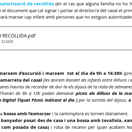
Autorització de recollida
(en el cas que alguna família no ho hag
el document que cal signar i portar al director/a del casal el pri
arà marxar cap infant amb persones que no estiguin autoritzades a
Ó RECOLLIDA
.pdf
• 324KB
 marxem d’excursió i marxem  tot el dia de 9h a 16:30h 
(pr
samarreta del casal
(les anirem donant als infants entre dilluns i el
anes haureu de recordar de dur-la els dijous de la resta de setmanes
en l’horari de 9h a 13h poden demanar 
pícnic els dilluns de la ma
Digital Tiquet Pícnic indicant el dia )
 per la sortida del dijous, 
o
a 
bossa amb l’esmorzar
 i la cantimplora es tornen diàriament.
 
banyador posat des de casa i una bossa amb tovallola, xanc
a com posada de casa) 
i roba de recanvi per quan acabem les a