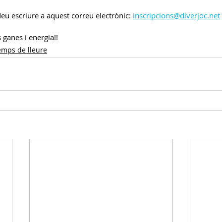
u escriure a aquest correu electrònic: 
inscripcions@diverjoc.net
ganes i energia!!
emps de lleure