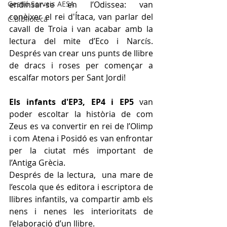
Gestió Serveis AESA
endinsar-se en l’Odissea: van 
conèixer el rei d'Ítaca, van parlar del 
C.Biblioteca
cavall de Troia i van acabar amb la 
lectura del mite d’Eco i Narcís. 
Després van crear uns punts de llibre 
de dracs i roses per començar a 
escalfar motors per Sant Jordi!
Els infants d'EP3, EP4 i EP5
 van 
poder escoltar la història de com 
Zeus es va convertir en rei de l’Olimp 
i com Atena i Posidó es van enfrontar 
per la ciutat més important de 
l’Antiga Grècia. 
Després de la lectura,  una mare de 
l’escola que és editora i escriptora de 
llibres infantils, va compartir amb els 
nens i nenes les interioritats de 
l’elaboració d’un llibre. 