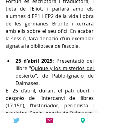
Fortún és escriptora i traductora, i 
tieta de l’Eliot, i parlarà amb els 
alumnes d'EP1 i EP2 de la vida i obra 
de les germanes Brontë i xerrarà 
amb ells sobre el seu ofici. En acabar 
la sessió, farà donació d’un exemplar 
signat a la biblioteca de l’escola. 
25 d'abril 2025:
 Presentació del 
llibre "
Quique y los misterios del 
desierto
", de Pablo-Ignacio de 
Dalmases.
El 25 d’abril, durant el pati obert i 
després de l’intercanvi de llibres 
(17.15h), l’historiador, periodista i 
escriptor  Pablo-Ignacio de Dalmases, 
avi de l’Artur i l’Emma, exalumnes de 
l’escola, presentarà el seu últim llibre 
i parlarà amb els alumnes dels anys 