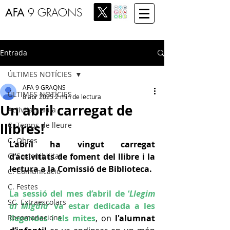
AFA
9 GRAONS
Entrada
ÚLTIMES NOTÍCIES
AFA 9 GRAONS
ÚLTIMES NOTÍCIES
8 abr 2025
2 min de lectura
Un abril carregat de
Activitats aula
llibres!
C. Temps de lleure
C. Obres
L’abril ha vingut carregat 
C. Sostenibilitat
d’activitats de foment del llibre i la 
lectura a la Comissió de Biblioteca.
C. Comunicació
C. Festes
La sessió del mes d’abril de ‘
Llegim 
SC. Extraescolars
al Migdia
’ va estar dedicada a les 
Recomanacions
llegendes i els mites
, on 
l'alumnat  