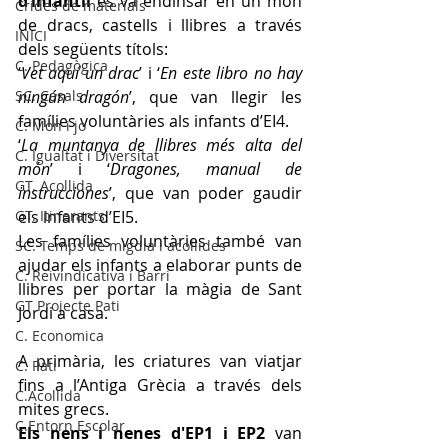
d’infantil
 es va endinsar en un món 
Crides de materials
de dracs, castells i llibres a través 
INICI
dels següents títols:
C. Pedagògica
‘
Vet aquí un drac
’ i ‘
En este libro no hay 
SC. Casals
ningún dragón
’, que van llegir les 
famílies voluntàries als infants d’EI4.
C. Mon i jo
‘
La muntanya de llibres més alta del 
C. Igualtat i Diversitat
món
’ i ‘
Dragones, manual de 
GT. Acollida
instrucciones
’, que van poder gaudir 
GT. Itinerants
els infants d’EI5. 
Les famílies voluntàries també van 
SC. Temps de migdia i acollides
ajudar els infants a elaborar punts de 
C. Reivindicativa i Barri
llibres per portar la màgia de Sant 
GT Projecte Pati
Jordi a casa.
C. Economica
A primària, les criatures van viatjar 
C. Pati
fins a l’Antiga Grècia a través dels 
C.Acollida
mites grecs.
C.Entorn Escolar
Els nens i nenes d'EP1 i EP2 
van 