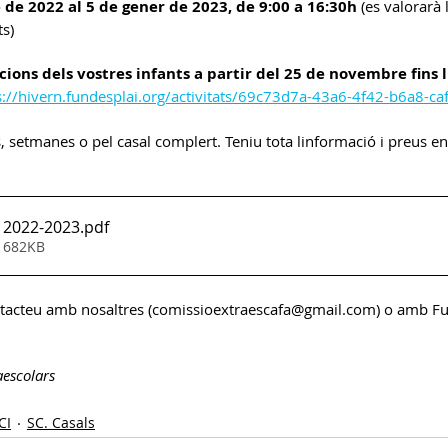
de 2022 al 5 de gener de 2023, de 9:00 a 16:30h
 (es valorarà 
ts)
Gestió Serveis AESA
C.Biblioteca
cions dels vostres infants a partir del 25 de novembre fins l
s://hivern.fundesplai.org/activitats/69c73d7a-43a6-4f42-b6a8-c
, setmanes o pel casal complert. Teniu tota linformació i preus en
n 2022-2023
.pdf
• 682KB
ntacteu amb nosaltres (comissioextraescafa@gmail.com) o amb Fu
aescolars
CI
SC. Casals