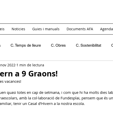
eis
Noticies
Guies i manuals
Documents AFA
Agenda
a
C. Temps de lleure
C. Obres
C. Sostenibilitat
 nov 2022
1 min de lectura
Recomanacions
Crides de materials
INICI
C. 
vern a 9 Graons!
 les vacances! 
C. Igualtat i Diversitat
GT. Acollida
GT. Itinerants
uen quasi totes en cap de setmana, i com que hi ha molts dies lab
raescolars, amb la col·laboració de Fundesplai, pensem que és una
familiar, tenir un Casal d’Hivern a la nostra escola.
C. Reivindicativa i Barri
GT Projecte Pati
C. Economic