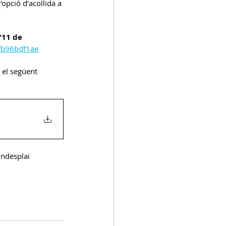
l’opció dʼacollida a 
'11 de 
afb96bdf1ae
 el següent  
ndesplai 