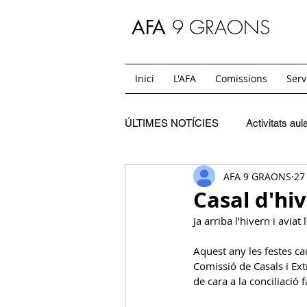
9 GRAONS
AFA
Inici
L'AFA
Comissions
Serv
ÚLTIMES NOTÍCIES
Activitats aul
AFA 9 GRAONS
27
C. Festes
SC. Extraescolars
Casal d'hi
Ja arriba l’hivern i aviat
SC. Casals
C. Mon i jo
Aquest any les festes ca
Comissió de Casals i Ext
de cara a la conciliació 
SC. Temps de migdia i acollides