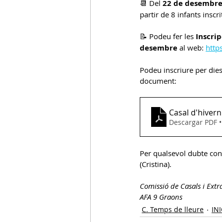
📆 Del 
22 de desembre 
partir de 8 infants inscri
C.Acollida
C.Entorn Escolar
📝 Podeu fer les 
Inscrip
desembre
 al web: 
http
Podeu inscriure per dies
document:
Casal d'hiver
Descargar PDF 
Per qualsevol dubte co
(Cristina).
Comissió de Casals i Extr
AFA 9 Graons
C. Temps de lleure
INI