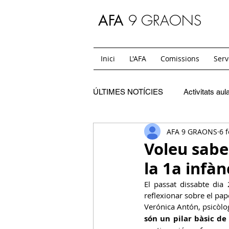
9 GRAONS
AFA
Inici
L'AFA
Comissions
Serv
ÚLTIMES NOTÍCIES
Activitats aul
AFA 9 GRAONS
6 
C. Festes
SC. Extraescolars
Voleu saber
la 1a infàn
SC. Casals
C. Mon i jo
El passat dissabte dia
reflexionar sobre el pape
Verónica Antón, psicòlog
SC. Temps de migdia i acollides
són un pilar bàsic de