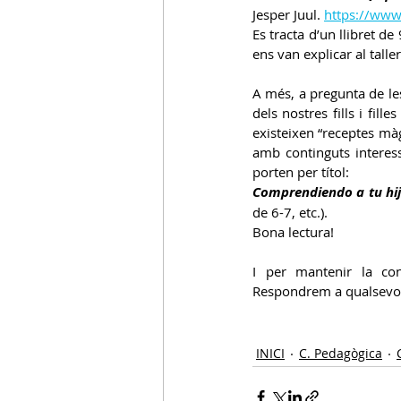
Jesper Juul. 
https://www
Es tracta d’un llibret d
ens van explicar al taller
A més, a pregunta de les
dels nostres fills i fil
existeixen “receptes màg
amb continguts interess
porten per títol:
Comprendiendo a tu hi
de 6-7, etc.). 
Bona lectura!
I per mantenir la co
Respondrem a qualsevol 
INICI
C. Pedagògica