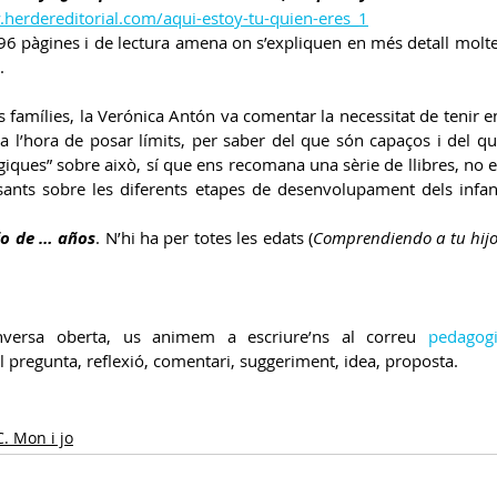
.herdereditorial.com/aqui-estoy-tu-quien-eres_1
e 96 pàgines i de lectura amena on s’expliquen en més detall molte
.
 famílies, la Verónica Antón va comentar la necessitat de tenir e
les a l’hora de posar límits, per saber del que són capaços i del qu
iques” sobre això, sí que ens recomana una sèrie de llibres, no esp
ants sobre les diferents etapes de desenvolupament dels infants
jo de … años
. N’hi ha per totes les edats (
Comprendiendo a tu hijo
nversa oberta, us animem a escriure’ns al correu 
pedagog
pregunta, reflexió, comentari, suggeriment, idea, proposta.
C. Mon i jo