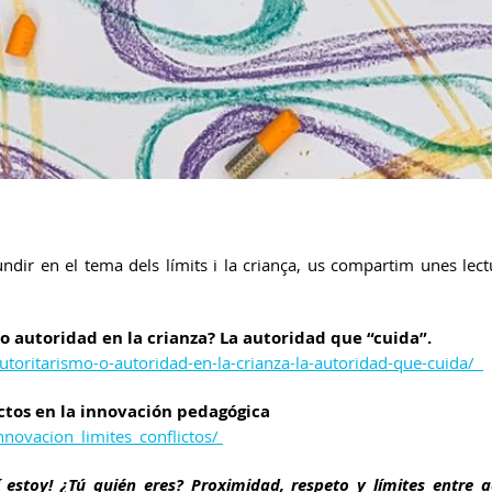
fundir en el tema dels límits i la criança, us compartim unes le
o autoridad en la crianza? La autoridad que “cuida”.
toritarismo-o-autoridad-en-la-crianza-la-autoridad-que-cuida/  
ictos en la innovación pedagógica
novacion_limites_conflictos/ 
í estoy! ¿Tú quién eres? Proximidad, respeto y límites entre a