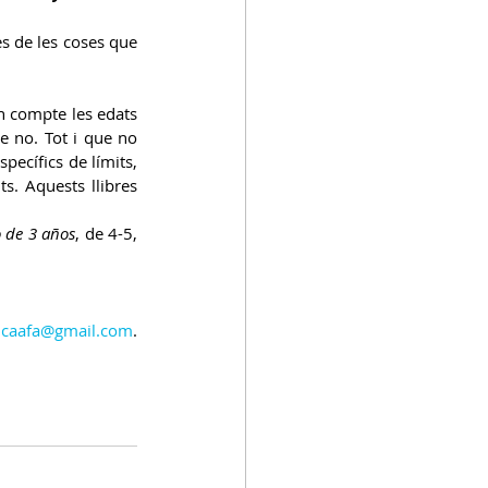
s de les coses que 
n compte les edats 
e no. Tot i que no 
ecífics de límits, 
. Aquests llibres 
 de 3 años
, de 4-5, 
icaafa@gmail.com
. 