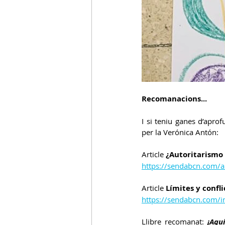
Recomanacions...
I si teniu ganes d’apro
per la Verónica Antón:
Article 
¿Autoritarismo 
https://sendabcn.com/au
Article 
Límites y confl
https://sendabcn.com/in
Llibre recomanat: 
¡Aqu