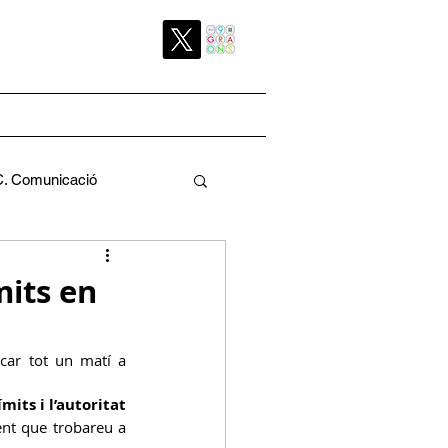
C. Comunicació
Pedagògica
mits en
car tot un matí a 
mits i l’autoritat 
a
C. Pati
nt que trobareu a 