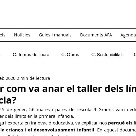
eis
Noticies
Guies i manuals
Documents AFA
Agenda
a
C. Temps de lleure
C. Obres
C. Sostenibilitat
feb 2020
2 min de lectura
Recomanacions
Crides de materials
INICI
C. 
 com va anar el taller dels lí
cia?
C. Igualtat i Diversitat
GT. Acollida
GT. Itinerants
 25 de gener, 56 mares i pares de l’escola 9 Graons vam dedi
r dels límits en la primera infància. 
a i experta en innovació educativa, va explicar-nos 
perquè els lí
C. Reivindicativa i Barri
GT Projecte Pati
C. Economic
 la criança i el desenvolupament infantil
. En aquest docume