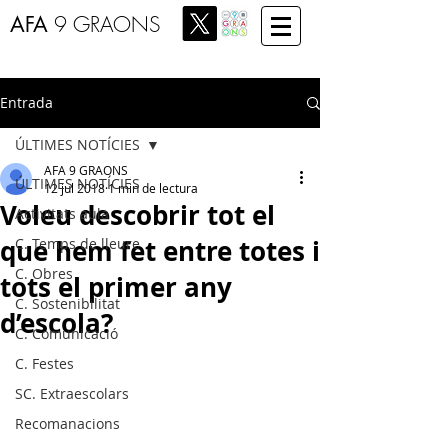
AFA
9 GRAONS
Entrada
ÚLTIMES NOTÍCIES
AFA 9 GRAONS
ÚLTIMES NOTÍCIES
12 jul 2018
1 min de lectura
Voleu descobrir tot el
Activitats aula
que hem fet entre totes i
C. Temps de lleure
C. Obres
tots el primer any
C. Sostenibilitat
d’escola?
C. Comunicació
C. Festes
SC. Extraescolars
Recomanacions