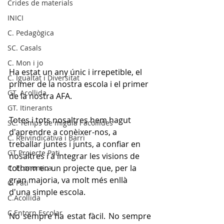
Crides de materials
INICI
C. Pedagògica
SC. Casals
C. Mon i jo
Ha estat un any únic i irrepetible, el 
C. Igualtat i Diversitat
primer de la nostra escola i el primer 
GT. Acollida
de la nostra AFA.
GT. Itinerants
Totes i tots nosaltres hem hagut 
SC. Temps de migdia i acollides
d'aprendre a conèixer-nos, a 
C. Reivindicativa i Barri
treballar juntes i junts, a confiar en 
GT Projecte Pati
nosaltres i a integrar les visions de 
tothom en un projecte que, per la 
C. Economica
gran majoria, va molt més enllà 
C. Pati
d'una simple escola.
C.Acollida
C.Entorn Escolar
No sempre ha estat fàcil. No sempre 