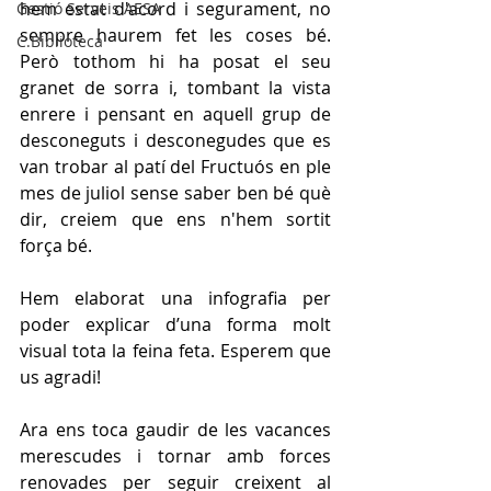
hem estat d'acord i segurament, no 
Gestió Serveis AESA
sempre haurem fet les coses bé. 
C.Biblioteca
Però tothom hi ha posat el seu 
granet de sorra i, tombant la vista 
enrere i pensant en aquell grup de 
desconeguts i desconegudes que es 
van trobar al patí del Fructuós en ple 
mes de juliol sense saber ben bé què 
dir, creiem que ens n'hem sortit 
força bé.
Hem elaborat una infografia per 
poder explicar d’una forma molt 
visual tota la feina feta. Esperem que 
us agradi!
Ara ens toca gaudir de les vacances 
merescudes i tornar amb forces 
renovades per seguir creixent al 