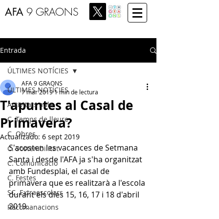
AFA
9 GRAONS
Entrada
ÚLTIMES NOTÍCIES
AFA 9 GRAONS
ÚLTIMES NOTÍCIES
7 mar 2019
1 min de lectura
T'apuntes al Casal de
Activitats aula
Primavera?
C. Temps de lleure
C. Obres
Actualizado:
6 sept 2019
S'acosten les vacances de Setmana 
C. Sostenibilitat
Santa i desde l'AFA ja s'ha organitzat 
C. Comunicació
amb Fundesplai, el casal de 
C. Festes
primavera que es realitzarà a l'escola 
SC. Extraescolars
durant els dies 15, 16, 17 i 18 d'abril 
2019.
Recomanacions