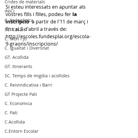
Crides de materials
Si esteu interessats en apuntar als 
INICI
vostres fills i filles, podeu fer
 la 
C. Pedagògica
inscripció
  a partir de l'11 de març i 
fins al 5 d'abril a través de: 
SC. Casals
http://escoles.fundesplai.org/escola-
C. Mon i jo
9-graons/inscripcions/
C. Igualtat i Diversitat
GT. Acollida
GT. Itinerants
SC. Temps de migdia i acollides
C. Reivindicativa i Barri
GT Projecte Pati
C. Economica
C. Pati
C.Acollida
C.Entorn Escolar