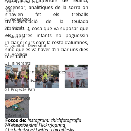
instal·lacions interiors de l’edifici, 
Crides de materials
ascensor, analítiques de la sorra on 
INICI
s’havien fet els treballs 
C. Pedagògica
d’encapsulació de la teulada 
SC. Casals
d’amiant...), cosa que va suposar que 
els nostres infants no poguessin 
C. Mon i jo
iniciar el curs com la resta d’alumnes, 
C. Igualtat i Diversitat
sinó que es va haver d’iniciar uns dies 
GT. Acollida
més tard.
GT. Itinerants
SC. Temps de migdia i acollides
C. Reivindicativa i Barri
GT Projecte Pati
C. Economica
C. Pati
C.Acollida
Fotos de: 
Instagram: chichfotografia 
C.Entorn Escolar
//Facebook and Flickr
:
Joanna 
Chichelnitzky//
Twitter: chichiflesky