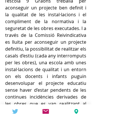
l’escola 9 Graons treballa per 
aconseguir un projecte ben definit i 
la qualitat de les instal·lacions i el 
compliment de la normativa i la 
seguretat de les obres executades. I a 
través de la Comissió Reivindicativa 
es lluita per aconseguir un projecte 
definitiu, la possibilitat de realitzar els 
casals d’estiu (cada any interromputs 
per les obres), una escola amb unes 
instal·lacions de qualitat i un entorn 
on els docents i infants puguin 
desenvolupar el projecte educatiu 
sense haver d’estar pendents de les 
continues incidències derivades de 
les obres que es van realitzant al 
centre.
El mateix 
17 de setembre
, l’AFA de 9 