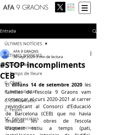
AFA
9 GRAONS
Entrada
ÚLTIMES NOTÍCIES
AFA 9 GRAONS
ÚLTIMES NOTÍCIES
30 sept 2020
3 min de lectura
#STOP incompliments
Activitats aula
CEB
C. Temps de lleure
C. Obres
El 
dilluns 14 de setembre 2020
 les 
C. Sostenibilitat
famílies de l’escola 9 Graons vam 
començar el curs 2020-2021 al carrer 
C. Comunicació
reivindicant al Consorci d’Educació 
C. Festes
de Barcelona (CEB) que no havia 
SC. Extraescolars
finalitzat les obres de l’escola 
Recomanacions
d’aquest estiu a temps (pati, 