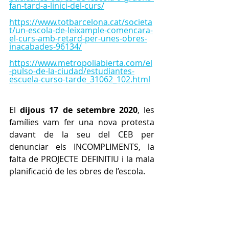
fan-tard-a-linici-del-curs/
https://www.totbarcelona.cat/societa
t/un-escola-de-leixample-comencara-
el-curs-amb-retard-per-unes-obres-
inacabades-96134/
https://www.metropoliabierta.com/el
-pulso-de-la-ciudad/estudiantes-
escuela-curso-tarde_31062_102.html
El 
dijous 17 de setembre 2020
, les 
famílies vam fer una nova protesta 
davant de la seu del CEB per 
denunciar els INCOMPLIMENTS, la 
falta de PROJECTE DEFINITIU i la mala 
planificació de les obres de l’escola.