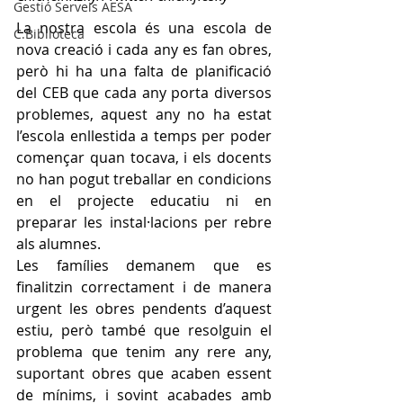
Gestió Serveis AESA
La nostra escola és una escola de 
C.Biblioteca
nova creació i cada any es fan obres, 
però hi ha una falta de planificació 
del CEB que cada any porta diversos 
problemes, aquest any no ha estat 
l’escola enllestida a temps per poder 
començar quan tocava, i els docents 
no han pogut treballar en condicions 
en el projecte educatiu ni en 
preparar les instal·lacions per rebre 
als alumnes.
Les famílies demanem que es 
finalitzin correctament i de manera 
urgent les obres pendents d’aquest 
estiu, però també que resolguin el 
problema que tenim any rere any, 
suportant obres que acaben essent 
de mínims, i sovint acabades amb 