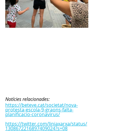
Notícies relacionades:
https://beteve.cat/societat/nova-
protesta-escola-9-graons-falta-
planificacio-coronavirus/
https://twitter.com/liniaxarxa/status/
1308672216897409024?s=08