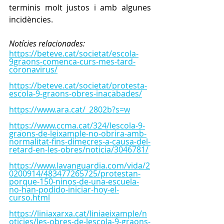
terminis molt justos i amb algunes 
incidències. 
Notícies relacionades:
https://beteve.cat/societat/escola-
9graons-comenca-curs-mes-tard-
coronavirus/
https://beteve.cat/societat/protesta-
escola-9-graons-obres-inacabades/
https://www.ara.cat/_2802b?s=w
https://www.ccma.cat/324/lescola-9-
graons-de-leixample-no-obrira-amb-
normalitat-fins-dimecres-a-causa-del-
retard-en-les-obres/noticia/3046781/
https://www.lavanguardia.com/vida/2
0200914/483477265725/protestan-
porque-150-ninos-de-una-escuela-
no-han-podido-iniciar-hoy-el-
curso.html
https://liniaxarxa.cat/liniaeixample/n
oticies/les-obres-de-lescola-9-graons-