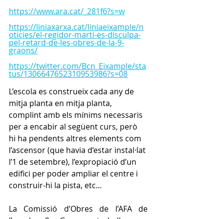
https://www.ara.cat/_281f6?s=w
https://liniaxarxa.cat/liniaeixample/n
oticies/el-regidor-marti-es-disculpa-
pel-retard-de-les-obres-de-la-9-
graons/
https://twitter.com/Bcn_Eixample/sta
tus/1306647652310953986?s=08
L’escola es construeix cada any de 
mitja planta en mitja planta, 
complint amb els mínims necessaris 
per a encabir al següent curs, però 
hi ha pendents altres elements com 
l’ascensor (que havia d’estar instal·lat 
l’1 de setembre), l’expropiació d’un 
edifici per poder ampliar el centre i 
construir-hi la pista, etc...
La Comissió d’Obres de l’AFA de 