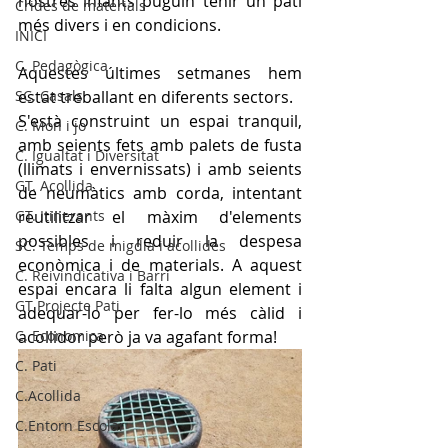
nostres infants puguin tenir un pati 
Crides de materials
més divers i en condicions.
INICI
C. Pedagògica
Aquestes últimes setmanes hem 
SC. Casals
estat treballant en diferents sectors.
S'està construint un espai tranquil, 
C. Mon i jo
amb seients fets amb palets de fusta 
C. Igualtat i Diversitat
(llimats i envernissats) i amb seients 
GT. Acollida
de neumàtics amb corda, intentant 
GT. Itinerants
reutilitzar el màxim d'elements 
possibles i reduir la despesa 
SC. Temps de migdia i acollides
econòmica i de materials. A aquest 
C. Reivindicativa i Barri
espai encara li falta algun element i 
GT Projecte Pati
adequar-lo per fer-lo més càlid i 
C. Economica
acollidor però ja va agafant forma!
C. Pati
C.Acollida
C.Entorn Escolar