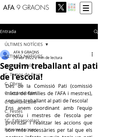
AFA
9 GRAONS
Entrada
ÚLTIMES NOTÍCIES
AFA 9 GRAONS
ÚLTIMES NOTÍCIES
29 abr 2022
2 min de lectura
Seguim treballant al pati
Activitats aula
de l'escola!
C. Temps de lleure
C. Obres
Des de la Comissió Pati (comissió 
C. Sostenibilitat
mixta de famílies de l'AFA i mestres), 
seguim treballant al pati de l'escola!
C. Comunicació
Ens anem coordinant amb l'equip 
C. Festes
directiu i mestres de l'escola per 
SC. Extraescolars
prioritzar i realitzar les accions que 
Recomanacions
són més necessàries per tal que els 