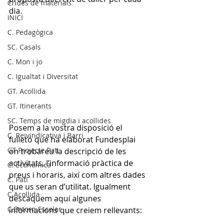
Crides de materials
dia.
INICI
C. Pedagògica
SC. Casals
C. Mon i jo
C. Igualtat i Diversitat
GT. Acollida
GT. Itinerants
SC. Temps de migdia i acollides
Posem a la vostra disposició el 
C. Reivindicativa i Barri
fulletó que ha elaborat Fundesplai 
GT Projecte Pati
on trobareu la descripció de les 
activitats, l’informació pràctica de 
C. Economica
preus i horaris, així com altres dades 
C. Pati
que us seran d’utilitat. Igualment 
C.Acollida
descaquem aquí algunes 
C.Entorn Escolar
informacions que creiem rellevants: