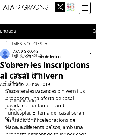
AFA
9 GRAONS
Entrada
ÚLTIMES NOTÍCIES
AFA 9 GRAONS
ÚLTIMES NOTÍCIES
24 nov 2019
1 min de lectura
S'obren les inscripcions
Activitats aula
al casal d’hivern
C. Temps de lleure
C. Obres
Actualizado:
25 nov 2019
S’acosten les vacances d’hivern i us 
C. Sostenibilitat
proposem una oferta de casal 
C. Comunicació
ideada conjuntament amb 
C. Festes
Fundesplai. El tema del casal seran 
SC. Extraescolars
les tradicions i celebracions del 
Nadal a diferents països, amb una 
Recomanacions
proposta diferent de taller per cada 