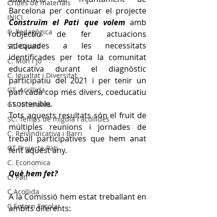
Crides de materials
Barcelona per continuar el projecte 
INICI
Construïm el Pati que volem
amb 
C. Pedagògica
l’objectiu de fer actuacions 
adequades a les necessitats 
SC. Casals
identificades per tota la comunitat 
C. Mon i jo
educativa durant el diagnòstic 
C. Igualtat i Diversitat
participatiu del 2021 i per tenir un 
GT. Acollida
pati cada cop més divers, coeducatiu 
i sostenible. 
GT. Itinerants
Tots aquests resultats són el fruit de 
SC. Temps de migdia i acollides
múltiples reunions i jornades de 
C. Reivindicativa i Barri
treball participatives que hem anat 
GT Projecte Pati
fent aquest any. 
C. Economica
Què hem fet? 
C. Pati
C.Acollida
A la Comissió hem estat treballant en 
C.Entorn Escolar
àmbits diferents: