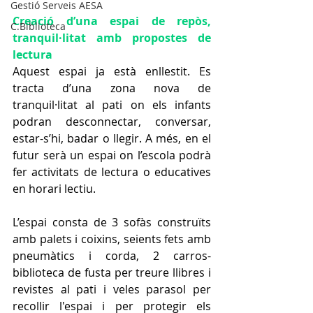
Gestió Serveis AESA
Creació d’una espai de repòs, 
C.Biblioteca
tranquil·litat amb propostes de 
lectura
Aquest espai ja està enllestit. Es 
tracta d’una zona nova de 
tranquil·litat al pati on els infants 
podran desconnectar, conversar, 
estar-s’hi, badar o llegir. A més, en el 
futur serà un espai on l’escola podrà 
fer activitats de lectura o educatives 
en horari lectiu.  
L’espai consta de 3 sofàs construïts 
amb palets i coixins, seients fets amb 
pneumàtics i corda, 2 carros-
biblioteca de fusta per treure llibres i 
revistes al pati i veles parasol per 
recollir l'espai i per protegir els 