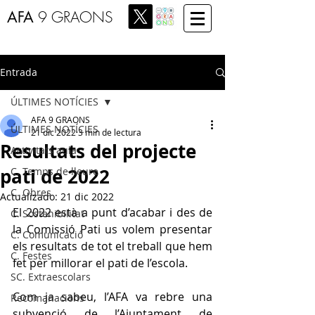
AFA
9 GRAONS
Entrada
ÚLTIMES NOTÍCIES
AFA 9 GRAONS
ÚLTIMES NOTÍCIES
21 dic 2022
3 min de lectura
Resultats del projecte
Activitats aula
pati de 2022
C. Temps de lleure
C. Obres
Actualizado:
21 dic 2022
El 2022 està a punt d’acabar i des de 
C. Sostenibilitat
la Comissió Pati us volem presentar 
C. Comunicació
els resultats de tot el treball que hem 
C. Festes
fet per millorar el pati de l’escola. 
SC. Extraescolars
Com ja sabeu, l’AFA va rebre una 
Recomanacions
subvenció de l’Ajuntament de 