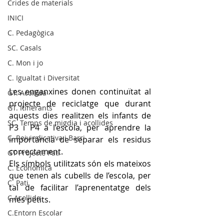
Crides de materials
INICI
C. Pedagògica
SC. Casals
C. Mon i jo
C. Igualtat i Diversitat
Les enganxines donen continuïtat al 
GT. Acollida
projecte de reciclatge que durant 
GT. Itinerants
aquests dies realitzen els infants de 
SC. Temps de migdia i acollides
P3 i P4 a l’escola, per aprendre la 
C. Reivindicativa i Barri
importància de separar els residus 
correctament. 
GT Projecte Pati
Els símbols utilitzats són els mateixos 
C. Economica
que tenen als cubells de l’escola, per 
C. Pati
tal de facilitar l’aprenentatge dels 
C.Acollida
més petits.
C.Entorn Escolar