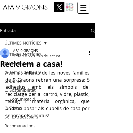
AFA
9 GRAONS
Entrada
ÚLTIMES NOTÍCIES
AFA 9 GRAONS
ÚLTIMES NOTÍCIES
17 feb 2022
1 min de lectura
Reciclem a casa!
Activitats aula
C. Temps de lleure
Avui els infants de les noves famílies 
de 9 Graons rebran una sorpresa: 5 
C. Obres
adhesius amb els símbols del 
C. Sostenibilitat
reciclatge per al cartró, vidre, plàstic, 
C. Comunicació
rebuig i matèria orgànica, que 
C. Festes
podran posar als cubells de casa per 
separar els residus!
SC. Extraescolars
Recomanacions