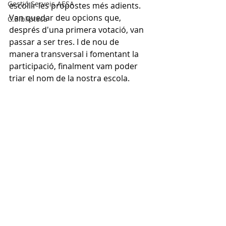
Gestió Serveis AESA
escollir les propostes més adients. 
Van quedar deu opcions que, 
C.Biblioteca
després d'una primera votació, van 
passar a ser tres. I de nou de 
manera transversal i fomentant la 
participació, finalment vam poder 
triar el nom de la nostra escola.