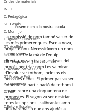
Crides de materials
INICI
C. Pedagògica
SC. Casals
Posem nom a la nostra escola
C. Mon i jo
La comissió de nom també va ser de 
C. Igualtat i Diversitat
les més primerenques. Escola nova, 
GT. Acollida
projecte nou. Necessitàvem un nom 
GT. Itinerants
a l'altura. De la mà de l'equip 
directiu, es van traçar les fases del 
SC. Temps de migdia i acollides
procès per triar nom i es va mirar 
C. Reivindicativa i Barri
d'involucrar tothom, inclosos els 
GT Projecte Pati
nens i les nenes. El primer pas va ser 
C. Economica
fomentar la participació de tothom i 
es van rebre una cinquantena de 
C. Pati
propostes. El segon va ser destriar 
C.Acollida
totes les opcions i calibrar-les amb 
C.Entorn Escolar
una baremació que ens ajudés a 