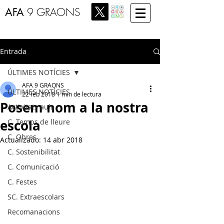
AFA
9 GRAONS
Entrada
ÚLTIMES NOTÍCIES
AFA 9 GRAONS
ÚLTIMES NOTÍCIES
22 feb 2018
1 min de lectura
Posem nom a la nostra
Activitats aula
escola
C. Temps de lleure
C. Obres
Actualizado:
14 abr 2018
C. Sostenibilitat
C. Comunicació
C. Festes
SC. Extraescolars
Recomanacions