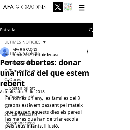
AFA
9 GRAONS
Entrada
ÚLTIMES NOTÍCIES
AFA 9 GRAONS
ÚLTIMES NOTÍCIES
6 mar 2018
1 min de lectura
Portes obertes: donar
Activitats aula
una mica del que estem
C. Temps de lleure
C. Obres
rebent
C. Sostenibilitat
Actualizado:
3 dic 2018
C. Comunicació
Fa només un any, les famílies del 9 
graons estàvem passant pel mateix 
C. Festes
que passen aquests dies els pares i 
SC. Extraescolars
les mares que han de triar escola 
Recomanacions
pels seus infants. Il·lusió, 