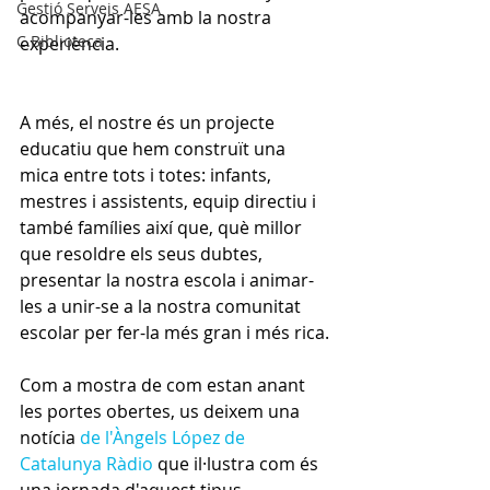
Gestió Serveis AESA
acompanyar-les amb la nostra 
C.Biblioteca
experiència.
A més, el nostre és un projecte 
educatiu que hem construït una 
mica entre tots i totes: infants, 
mestres i assistents, equip directiu i 
també famílies així que, què millor 
que resoldre els seus dubtes, 
presentar la nostra escola i animar-
les a unir-se a la nostra comunitat 
escolar per fer-la més gran i més rica.
Com a mostra de com estan anant 
les portes obertes, us deixem una 
notícia 
de l'Àngels López de 
Catalunya Ràdio
 que il·lustra com és 
una jornada d'aquest tipus. 