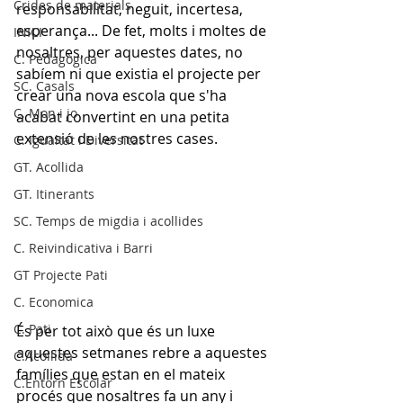
Crides de materials
responsabilitat, neguit, incertesa, 
esperança... De fet, molts i moltes de 
INICI
nosaltres, per aquestes dates, no 
C. Pedagògica
sabíem ni que existia el projecte per 
SC. Casals
crear una nova escola que s'ha 
C. Mon i jo
acabat convertint en una petita 
extensió de les nostres cases.
C. Igualtat i Diversitat
GT. Acollida
GT. Itinerants
SC. Temps de migdia i acollides
C. Reivindicativa i Barri
GT Projecte Pati
C. Economica
C. Pati
És per tot això que és un luxe 
aquestes setmanes rebre a aquestes 
C.Acollida
famílies que estan en el mateix 
C.Entorn Escolar
procés que nosaltres fa un any i 