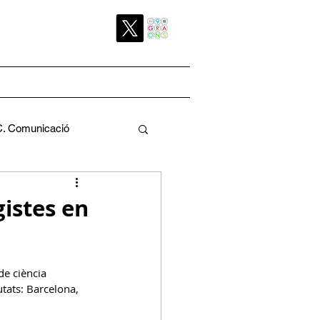
C. Comunicació
Pedagògica
gistes en
de ciència 
utats: Barcelona, 
a
C. Pati