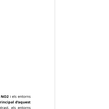
r NO2 
i els entorns 
rincipal d’aquest 
trast, els entorns 