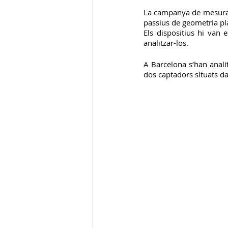
La campanya de mesuramen
passius de geometria pl
C.Acollida
C.Entorn Escolar
Els dispositius hi van 
analitzar-los.
A Barcelona s’han anali
dos captadors situats da