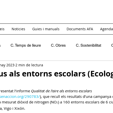
eis
Noticies
Guies i manuals
Documents AFA
Agenda
a
C. Temps de lleure
C. Obres
C. Sostenibilitat
may 2023
2 min de lectura
Recomanacions
Crides de materials
INICI
C. 
s als entorns escolars (Ecolo
C. Igualtat i Diversitat
GT. Acollida
GT. Itinerants
resentat l’informe 
Qualitat de l’aire als entorns escolars 
asenaccion.org/290783/
), que recull els resultats d’una campanya 
ha mesurat diòxid de nitrogen (NO
) a 160 entorns escolars de 6 ci
2
C. Reivindicativa i Barri
GT Projecte Pati
C. Economic
, Vigo i Xixón.