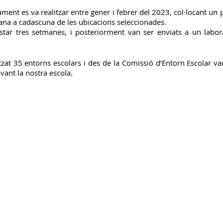
t es va realitzar entre gener i febrer del 2023, col·locant un p
ana a cadascuna de les ubicacions seleccionades. 
Gestió Serveis AESA
C.Biblioteca
estar tres setmanes, i posteriorment van ser enviats a un labora
tzat 35 entorns escolars i des de la Comissió d’Entorn Escolar v
vant la nostra escola.