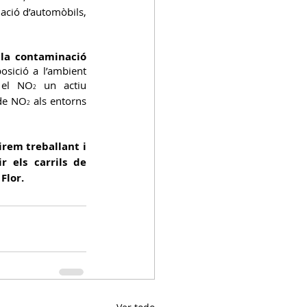
ació d’automòbils, 
la contaminació 
sició a l’ambient 
t el NO
 un actiu 
2
 de NO
 als entorns 
2
irem treballant i 
r els carrils de 
Flor.