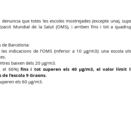
a denuncia que totes les escoles mostrejades (excepte una), supe
zació Mundial de la Salut (OMS), i arriben fins i tot a quadrupl
s de Barcelona:
es indicacions de l’OMS (inferior a 10 μg/m3): una escola sit
xes.
ntres baixen dels 20 μg/m3.
. el 66%) 
fins i tot superen els 40 μg/m3, el valor límit 
s de l’escola 9 Graons.
 superen els 60 μg/m3.