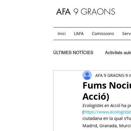
9 GRAONS
AFA
Inici
L'AFA
Comissions
Serv
ÚLTIMES NOTÍCIES
Activitats aul
AFA 9 GRAONS
9 
C. Festes
SC. Extraescolars
Fums Nociu
Acció)
SC. Casals
C. Mon i jo
Ecologistes en Acció
 ha p
(
https://www.ecologist
ciutadana en la qual s’
SC. Temps de migdia i acollides
Madrid, Granada, Murcia