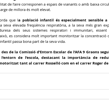
itat de l’aire corresponen a espais de vianants o amb baixa circul
arge de millora és molt elevat.
orda que l
a població infantil és especialment sensible a 
la seva elevada freqüència respiratòria, a la seva més gran expo
uresa dels seus sistemes respiratori i immunitari, essen
ixò, es considera molt important monitoritzar la concentració
infantil passa bona part de la seva vida.
, des de la Comissió d’Entorn Escolar de l’AFA 9 Graons segu
 l’entorn de l’escola, destacant la importància de redui
 motoritzat tant al carrer Rosselló com en el carrer Roger de 