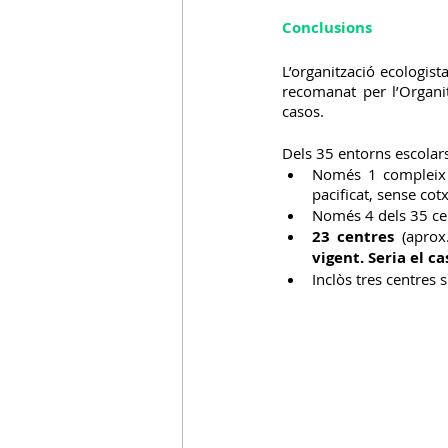
Conclusions
L’organització ecologist
recomanat per l’Organit
casos.
Dels 35 entorns escolar
Només 1 compleix l
pacificat, sense cot
Només 4 dels 35 ce
23 centres 
(aprox
vigent. Seria el ca
Inclòs tres centres