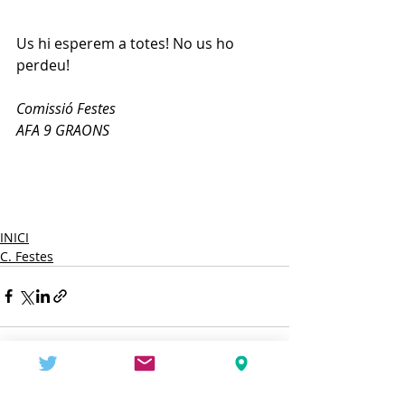
Us hi esperem a totes! No us ho 
perdeu!
Comissió Festes
AFA 9 GRAONS
INICI
C. Festes
Entradas recientes
Ver todo