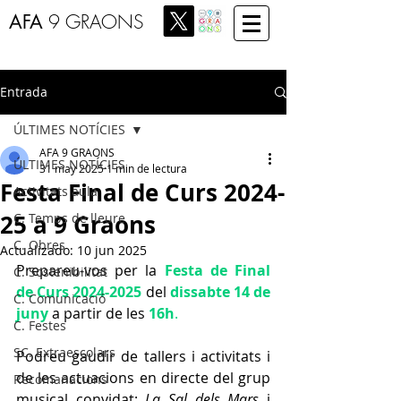
AFA
9 GRAONS
Entrada
ÚLTIMES NOTÍCIES
AFA 9 GRAONS
ÚLTIMES NOTÍCIES
31 may 2025
1 min de lectura
Festa Final de Curs 2024-
Activitats aula
25 a 9 Graons
C. Temps de lleure
C. Obres
Actualizado:
10 jun 2025
Prepareu-vos per la 
Festa de Final 
C. Sostenibilitat
de Curs 2024-2025
del 
dissabte 14 de 
C. Comunicació
juny
a partir de les
16h
.
C. Festes
SC. Extraescolars
Podreu gaudir de tallers i activitats i 
de les actuacions en directe del grup 
Recomanacions
musical convidat: 
La Sal dels Mars 
i 