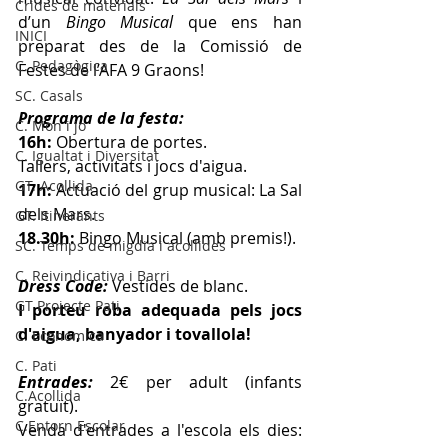
Crides de materials
d’un 
Bingo Musical
 que ens han 
INICI
preparat des de la Comissió de 
C. Pedagògica
Festes de l’AFA 9 Graons!
SC. Casals
Programa de la festa:
C. Mon i jo
16h:
 Obertura de portes.
C. Igualtat i Diversitat
Tallers, activitats i jocs d'aigua.
GT. Acollida
17h:
 Actuació del grup musical: La Sal 
dels Mars.
GT. Itinerants
18.30h:
 Bingo Musical (amb premis!).
SC. Temps de migdia i acollides
C. Reivindicativa i Barri
Dress Code:
 Vestides de blanc.
GT Projecte Pati
I porteu roba adequada pels jocs 
d'aigua, banyador i tovallola!
C. Economica
C. Pati
Entrades:
 2€ per adult (infants 
C.Acollida
gratuït).
C.Entorn Escolar
Venda d'entrades a l'escola els dies: 