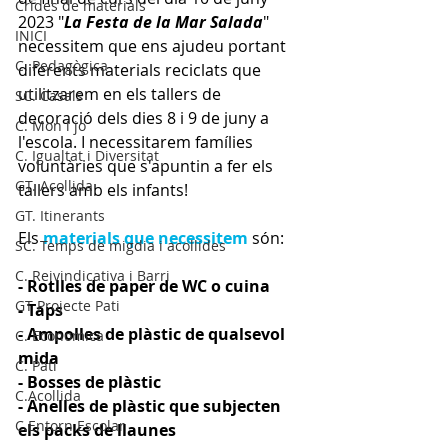
Crides de materials
2023 "
La Festa de la Mar Salada
" 
INICI
necessitem que ens ajudeu portant 
C. Pedagògica
diferents materials reciclats que 
utilitzarem en els tallers de 
SC. Casals
decoració dels dies 8 i 9 de juny a 
C. Mon i jo
l'escola. I necessitarem famílies 
C. Igualtat i Diversitat
voluntàries que s'apuntin a fer els 
GT. Acollida
tallers amb els infants!
GT. Itinerants
Els 
materials que necessitem
 són:
SC. Temps de migdia i acollides
C. Reivindicativa i Barri
- Rotlles de paper de WC o cuina
GT Projecte Pati
- Taps
- Ampolles de plàstic de qualsevol 
C. Economica
mida
C. Pati
- Bosses de plàstic
C.Acollida
- Anelles de plàstic que subjecten 
C.Entorn Escolar
els packs de llaunes