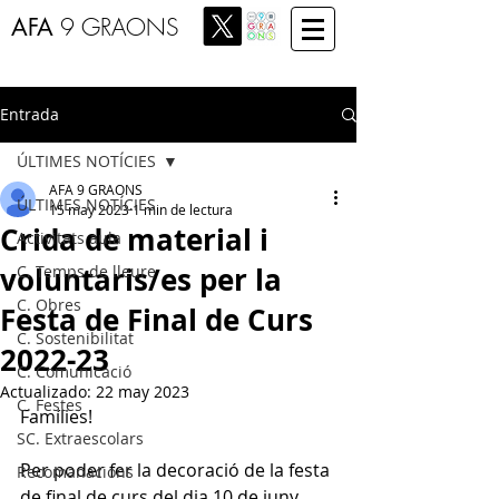
AFA
9 GRAONS
Entrada
ÚLTIMES NOTÍCIES
AFA 9 GRAONS
ÚLTIMES NOTÍCIES
15 may 2023
1 min de lectura
Crida de material i
Activitats aula
voluntaris/es per la
C. Temps de lleure
C. Obres
Festa de Final de Curs
C. Sostenibilitat
2022-23
C. Comunicació
Actualizado:
22 may 2023
C. Festes
Famílies! 
SC. Extraescolars
Per poder fer la decoració de la festa 
Recomanacions
de final de curs del dia 10 de juny 