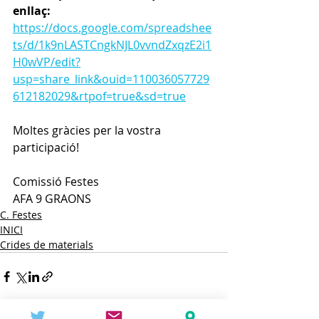
enllaç:
https://docs.google.com/spreadshee
ts/d/1k9nLASTCngkNJL0vvndZxqzE2i1
H0wVP/edit?
usp=share_link&ouid=110036057729
612182029&rtpof=true&sd=true
Moltes gràcies per la vostra 
participació!
Comissió Festes
AFA 9 GRAONS
C. Festes
INICI
Crides de materials