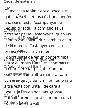
Crides de materials
INICI
Si una cosa tenim clara a l'escola és 
C. Pedagògica
que qualsevol excusa és bona per fer 
una bona festa. Acompanyant a 
SC. Casals
l'equip directiu, la comissió es va 
C. Mon i jo
estrenar per la Castanyada, quan els 
C. Igualtat i Diversitat
infants van ballar i riure amb la visita 
GT. Acollida
de la mateixa Castanyera en carn i 
ossos. A l'hivern, vam tenir 
GT. Itinerants
l'oportunitat de fer un concert mixt 
SC. Temps de migdia i acollides
entre alumnes i famílies i compartir 
C. Reivindicativa i Barri
un bon berenar plegats. Com no 
GT Projecte Pati
podia ser d'una altra manera, vam 
celebrar que ja teníem nom amb una 
C. Economica
altra festa conjunta i, de cara a 
C. Pati
l'estiu, ja l'estan pensant grossa. 
C.Acollida
Completarem el nostre primer curs i 
C.Entorn Escolar
l'ocasió bé s'ho val! 