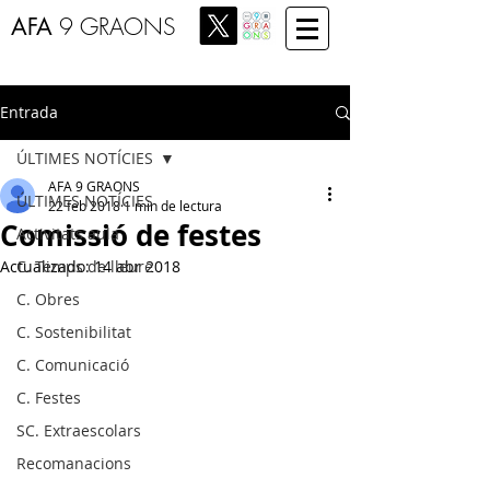
AFA
9 GRAONS
Entrada
ÚLTIMES NOTÍCIES
AFA 9 GRAONS
ÚLTIMES NOTÍCIES
22 feb 2018
1 min de lectura
Comissió de festes
Activitats aula
Actualizado:
C. Temps de lleure
14 abr 2018
C. Obres
C. Sostenibilitat
C. Comunicació
C. Festes
SC. Extraescolars
Recomanacions