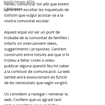
Gestió Serveis AESA
nenes, comunicar tot allò que estem 
C.Biblioteca
aprenent i escoltar les inquietuds de 
tothom que vulgui acostar-se a la 
nostra comunitat escolar. 
Aquest espai vol ser un punt de 
trobada de la comunitat de famílies i 
infants on intercanviem idees, 
suggeriments i propostes. L’anirem 
construint entre tots/es així que si hi 
trobeu a faltar coses o voleu 
publicar alguna qüestió feu-ho saber 
a la comissió de comunicació. La web 
també anirà evolucionant en funció 
de les necessitats que vagin sorgint. 
Us convidem a navegar i remenar la 
web. Confiem que us agradi tant 