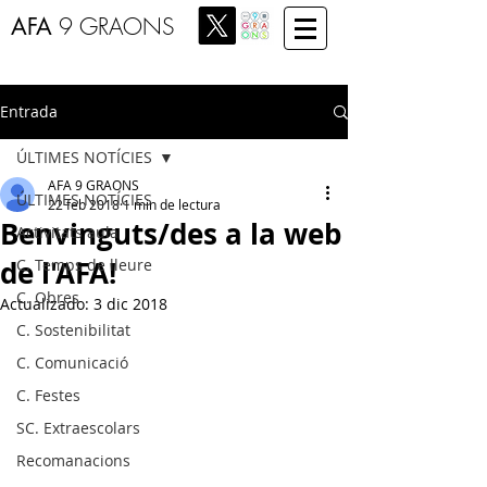
AFA
9 GRAONS
Entrada
ÚLTIMES NOTÍCIES
AFA 9 GRAONS
ÚLTIMES NOTÍCIES
22 feb 2018
1 min de lectura
Benvinguts/des a la web
Activitats aula
de l'AFA!
C. Temps de lleure
C. Obres
Actualizado:
3 dic 2018
C. Sostenibilitat
C. Comunicació
C. Festes
SC. Extraescolars
Recomanacions