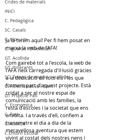
Crides de materials
INICI
C. Pedagògica
SC. Casals
C. Mon i jo
Ja la tenim aquí! Per fi hem posat en 
marxa la web de l’AFA! 
C. Igualtat i Diversitat
GT. Acollida
Com gairebé tot a l'escola, la web de 
GT. Itinerants
l'AFA neix carregada d'il·lusió gràcies 
SC. Temps de migdia i acollides
a la dedicació de tots els i les que 
formem part d'aquest projecte. Està 
C. Reivindicativa i Barri
cridat a ser el nostre espai de 
GT Projecte Pati
comunicació amb les famílies, la 
C. Economica
resta d'escoles i la societat que ens 
C. Pati
envolta. I a través d'ell, confiem a 
transmetre el dia a dia de la 
C.Acollida
meravellosa aventura que estem 
C.Entorn Escolar
vivint al costat dels nostres nens i 