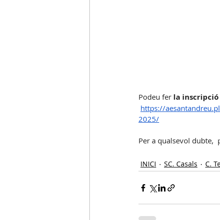
Podeu fer 
la inscripció
https://aesantandreu.p
2025/
Per a qualsevol dubte,  
INICI
SC. Casals
C. T