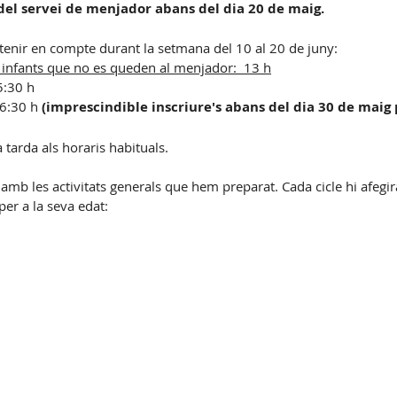
a del servei de menjador abans del dia 20 de maig.
Gestió Serveis AESA
C.Biblioteca
 tenir en compte durant la setmana del 10 al 20 de juny:
s infants que no es queden al menjador:  13 h
5:30 h
6:30 h 
(imprescindible inscriure's abans del dia 30 de maig 
 tarda als horaris habituals. 
mb les activitats generals que hem preparat. Cada cicle hi afegir
er a la seva edat: