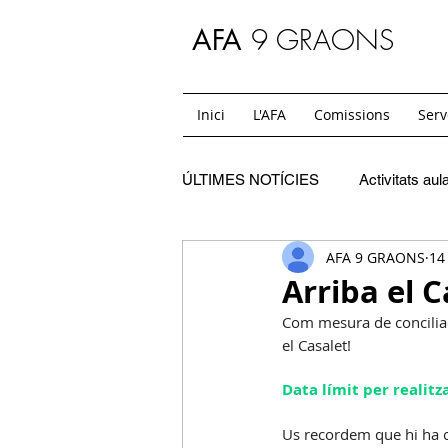
9 GRAONS
AFA
Inici
L'AFA
Comissions
Serv
ÚLTIMES NOTÍCIES
Activitats aul
AFA 9 GRAONS
14
C. Festes
SC. Extraescolars
Arriba el 
Com mesura de conciliac
SC. Casals
C. Mon i jo
el Casalet! 
Data límit per realitza
SC. Temps de migdia i acollides
Us recordem que hi ha c