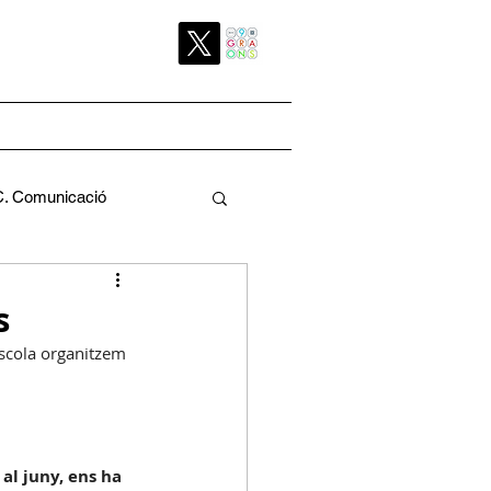
C. Comunicació
Pedagògica
s
'escola organitzem 
a
C. Pati
al juny, ens ha 