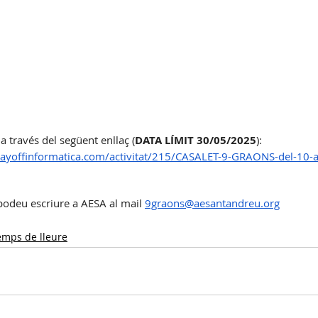
 a través del següent enllaç (
DATA LÍMIT 30/05/2025
):  
layoffinformatica.com/activitat/215/CASALET-9-GRAONS-del-10-a
podeu escriure a AESA al mail 
9graons@aesantandreu.org
emps de lleure