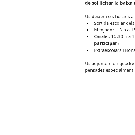
de sol·licitar la baix
C.Acollida
C.Entorn Escolar
Us deixem els horaris a
Sortida escolar del
Menjador: 13 h a 1
Casalet: 15:30 h a 1
participar)
Extraescolars i Bona
Us adjuntem un quadre a
pensades especialment p