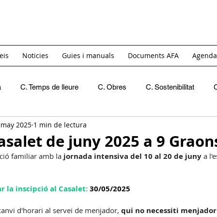
eis
Noticies
Guies i manuals
Documents AFA
Agenda
a
C. Temps de lleure
C. Obres
C. Sostenibilitat
 may 2025
1 min de lectura
Recomanacions
Crides de materials
INICI
C. 
Casalet de juny 2025 a 9 Graon
ió familiar amb la
 jornada intensiva del 10 al 20 de juny
 a l
C. Igualtat i Diversitat
GT. Acollida
GT. Itinerants
r la inscipció al Casalet: 
30/05/2025
C. Reivindicativa i Barri
GT Projecte Pati
C. Economic
anvi d'horari al servei de menjador, 
qui no necessiti menjador 