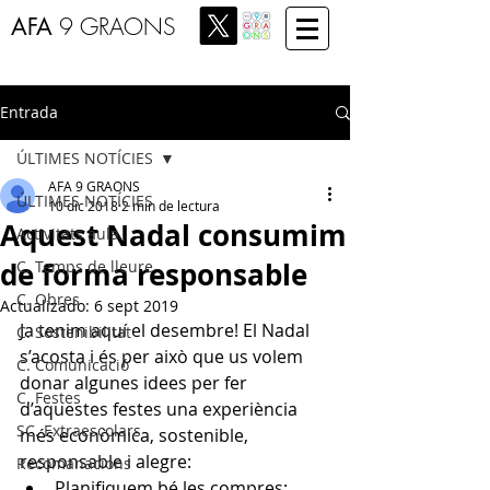
AFA
9 GRAONS
Entrada
ÚLTIMES NOTÍCIES
AFA 9 GRAONS
ÚLTIMES NOTÍCIES
10 dic 2018
2 min de lectura
Aquest Nadal consumim
Activitats aula
de forma responsable
C. Temps de lleure
C. Obres
Actualizado:
6 sept 2019
Ja tenim aquí el desembre! El Nadal 
C. Sostenibilitat
s’acosta i és per això que us volem 
C. Comunicació
donar algunes idees per fer 
C. Festes
d’aquestes festes una experiència 
SC. Extraescolars
més econòmica, sostenible, 
responsable i alegre:
Recomanacions
Planifiquem bé les compres: 