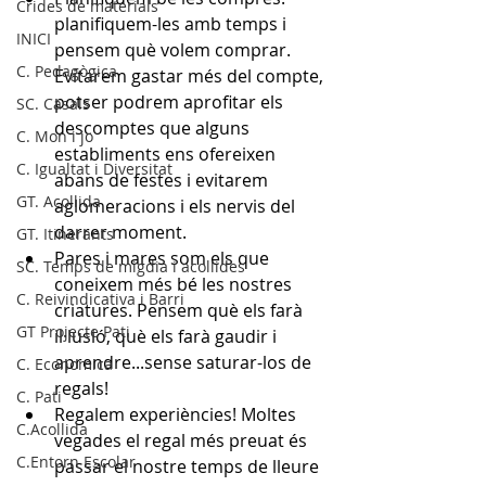
Crides de materials
planifiquem-les amb temps i 
INICI
pensem què volem comprar. 
C. Pedagògica
Evitarem gastar més del compte, 
potser podrem aprofitar els 
SC. Casals
descomptes que alguns 
C. Mon i jo
establiments ens ofereixen 
C. Igualtat i Diversitat
abans de festes i evitarem 
GT. Acollida
aglomeracions i els nervis del 
darrer moment.
GT. Itinerants
Pares i mares som els que 
SC. Temps de migdia i acollides
coneixem més bé les nostres 
C. Reivindicativa i Barri
criatures. Pensem què els farà 
GT Projecte Pati
il·lusió, què els farà gaudir i 
aprendre...sense saturar-los de 
C. Economica
regals!
C. Pati
Regalem experiències! Moltes 
C.Acollida
vegades el regal més preuat és 
C.Entorn Escolar
passar el nostre temps de lleure 