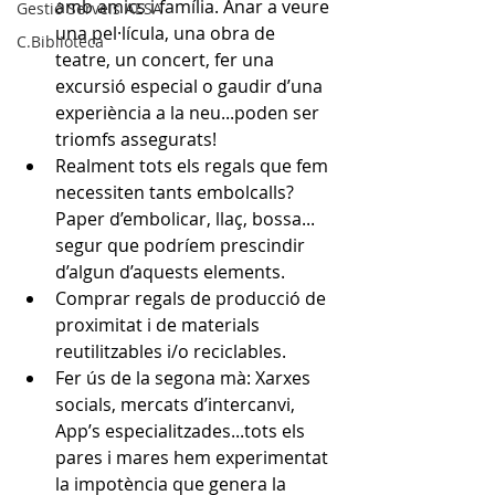
amb amics i família. Anar a veure 
Gestió Serveis AESA
una pel·lícula, una obra de 
C.Biblioteca
teatre, un concert, fer una 
excursió especial o gaudir d’una 
experiència a la neu...poden ser 
triomfs assegurats!
Realment tots els regals que fem 
necessiten tants embolcalls? 
Paper d’embolicar, llaç, bossa... 
segur que podríem prescindir 
d’algun d’aquests elements.
Comprar regals de producció de 
proximitat i de materials 
reutilitzables i/o reciclables.
Fer ús de la segona mà: Xarxes 
socials, mercats d’intercanvi, 
App’s especialitzades...tots els 
pares i mares hem experimentat 
la impotència que genera la 