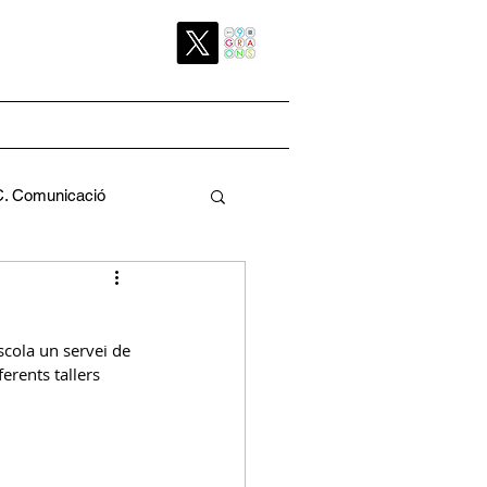
C. Comunicació
Pedagògica
scola un servei de 
erents tallers 
a
C. Pati