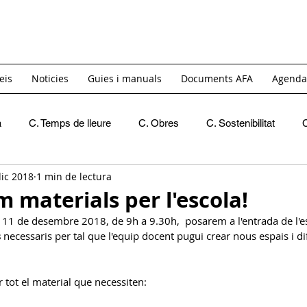
eis
Noticies
Guies i manuals
Documents AFA
Agenda
a
C. Temps de lleure
C. Obres
C. Sostenibilitat
dic 2018
1 min de lectura
Recomanacions
Crides de materials
INICI
C. 
 materials per l'escola!
ts 11 de desembre 2018, de 9h a 9.30h,  posarem a l'entrada de l'e
C. Igualtat i Diversitat
GT. Acollida
GT. Itinerants
s
 necessaris per tal que l'equip docent pugui crear nous espais i dif
tot el material que necessiten:
C. Reivindicativa i Barri
GT Projecte Pati
C. Economic