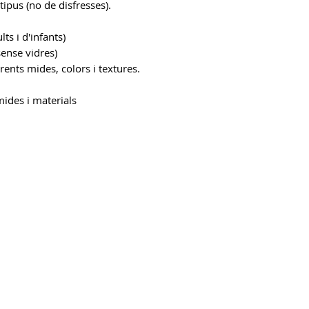
 tipus (no de disfresses).
ults i d'infants)
Gestió Serveis AESA
C.Biblioteca
sense vidres)
erents mides, colors i textures.
mides i materials