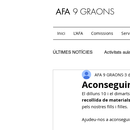
9 GRAONS
AFA
Inici
L'AFA
Comissions
Serv
ÚLTIMES NOTÍCIES
Activitats aul
AFA 9 GRAONS
3 
C. Festes
SC. Extraescolars
Aconseguim
El dilluns 10 i el dimar
SC. Casals
C. Mon i jo
recollida de material
pels nostres fills i filles.
Ajudeu-nos a aconseguir 
SC. Temps de migdia i acollides