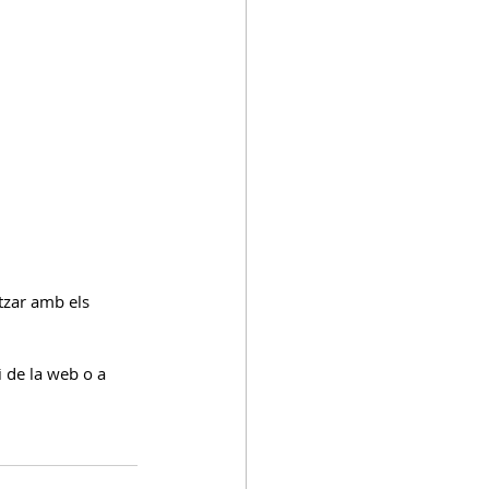
itzar amb els 
 de la web o a 