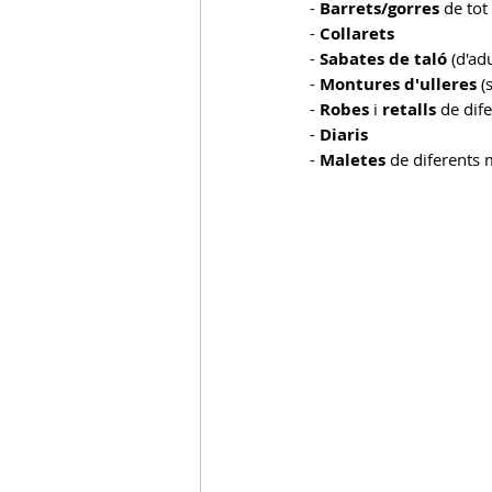
- 
Barrets/gorres
 de tot
- 
Collarets
C.Acollida
- 
Sabates de taló
C.Entorn Escolar
 (d'ad
- 
Montures d'ulleres
 (
- 
Robes
 i 
retalls
 de dif
- 
Diaris
- 
Maletes
 de diferents 