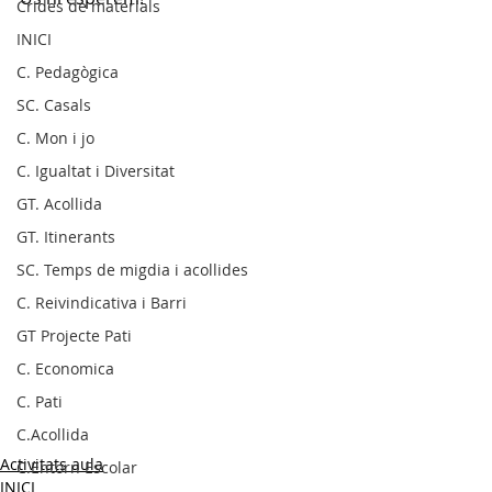
Crides de materials
INICI
C. Pedagògica
SC. Casals
C. Mon i jo
C. Igualtat i Diversitat
GT. Acollida
GT. Itinerants
SC. Temps de migdia i acollides
C. Reivindicativa i Barri
GT Projecte Pati
C. Economica
C. Pati
C.Acollida
Activitats aula
C.Entorn Escolar
INICI