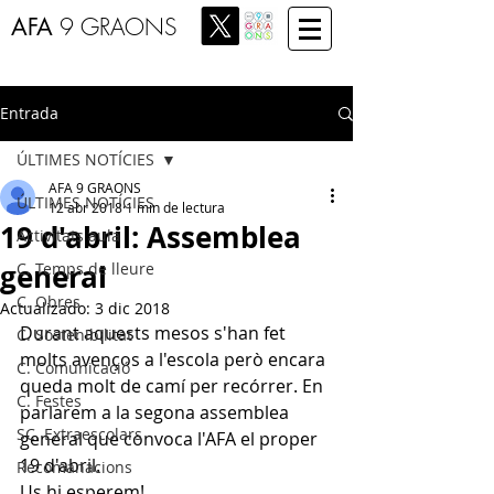
AFA
9 GRAONS
Entrada
ÚLTIMES NOTÍCIES
AFA 9 GRAONS
ÚLTIMES NOTÍCIES
12 abr 2018
1 min de lectura
19 d'abril: Assemblea
Activitats aula
general
C. Temps de lleure
C. Obres
Actualizado:
3 dic 2018
Durant aquests mesos s'han fet 
C. Sostenibilitat
molts avenços a l'escola però encara 
C. Comunicació
queda molt de camí per recórrer. En 
C. Festes
parlarem a la segona assemblea 
SC. Extraescolars
general que convoca l'AFA el proper 
19 d'abril. 
Recomanacions
Us hi esperem! 