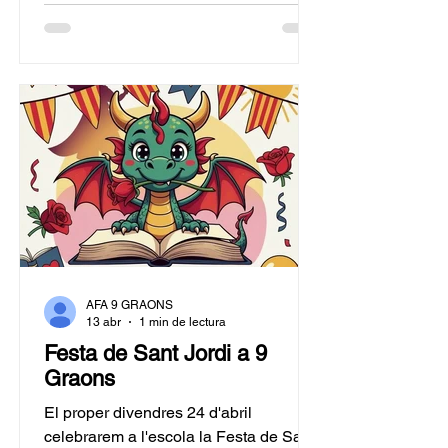
setmana podeu comprar les vostres
entrades davant de consergeria de
l'escola, els següents dies: Matins (a
l'horari d'entrada): Dilluns 8/6 , dijous
11/6 i divendres 12/6 Tardes (a l'horari
de sortida): Dilluns 8/6, dimarts 9/6,
dijous 11/6 i divendres 12/6 Entrada
adult 1€, els infants no paguen
entrada. El preu d
AFA 9 GRAONS
13 abr
1 min de lectura
Festa de Sant Jordi a 9
Graons
El proper divendres 24 d'abril
celebrarem a l'escola la Festa de Sant