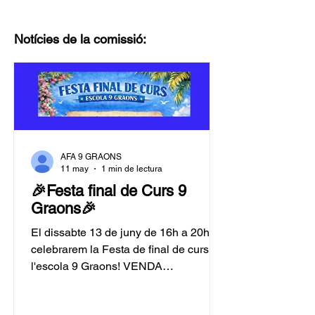
Notícies de la comissió:
AFA 9 GRAONS
11 may
1 min de lectura
🎉Festa final de Curs 9
Graons🎉
El dissabte 13 de juny de 16h a 20h
celebrarem la Festa de final de curs de
l'escola 9 Graons! VENDA
D'ENTRADES: Últims dies per
comprar la vostra entrada! Aquesta