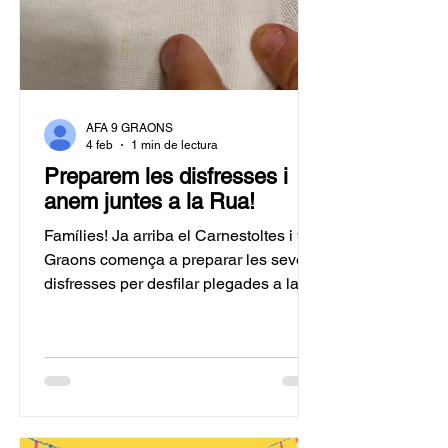
AFA 9 GRAONS
4 feb
1 min de lectura
Preparem les disfresses i
anem juntes a la Rua!
Famílies! Ja arriba el Carnestoltes i 9
Graons comença a preparar les seves
disfresses per desfilar plegades a la
rua de la Sedeta! A continuació us
informem dels horaris i les actvitats de
la Rua de Carnestoltes del proper
dissabte 14 de febrer 2026 :
Programació: 17:00h: Pregó de la
Reina Carnestoltes, a càrrec de la