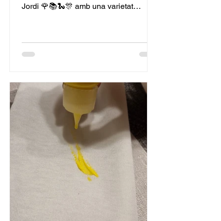
Jordi 🌹📚🐍🎊 amb una varietat
d'activitats proposades per les
diferents comissions de l'AFA 9
Graons. A partir de les 16.30h al pati
podrem gaudir de la festa, que inclourà
l' escenari obert per aquelles criatures
o adults que s'hagin apuntat a pujar a
l'escenari per mostrar-nos els seus
talents o habilitats! També hi haurà
muntades les paradetes del IV Mercat
d'Intercanvi de llibres , on els infants
pod