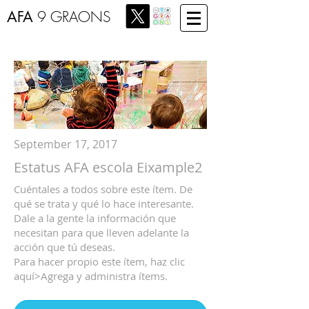
AFA
9 GRAONS
September 17, 2017
Estatus AFA escola Eixample2
Cuéntales a todos sobre este ítem. De
qué se trata y qué lo hace interesante.
Dale a la gente la información que
necesitan para que lleven adelante la
acción que tú deseas.
Para hacer propio este ítem, haz clic
aquí>Agrega y administra ítems.