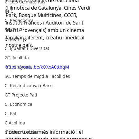
en diferents sales de Barcelona 
Crides de materials
(Filmoteca de Catalunya, Cines Verdi 
INICI
Park, Bosque Multicines, CCCB, 
C. Pedagògica
Institut Francès i Auditori de Sant 
SC. Casals
Martí Provençals) amb un cinema 
familiar diferent, creatiu i inèdit al 
C. Mon i jo
nostre país. 
C. Igualtat i Diversitat
GT. Acollida
GT. Itinerants
https://youtu.be/kOXoA0ttbqM
SC. Temps de migdia i acollides
C. Reivindicativa i Barri
GT Projecte Pati
C. Economica
C. Pati
C.Acollida
Podeu trobar més informació i el 
C.Entorn Escolar