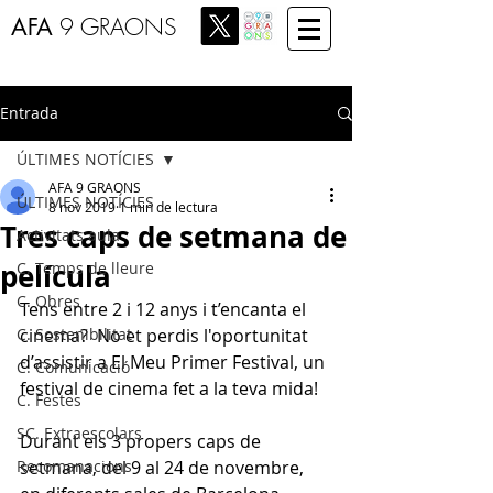
AFA
9 GRAONS
Entrada
ÚLTIMES NOTÍCIES
AFA 9 GRAONS
ÚLTIMES NOTÍCIES
8 nov 2019
1 min de lectura
Tres caps de setmana de
Activitats aula
película
C. Temps de lleure
C. Obres
Tens entre 2 i 12 anys i t’encanta el 
C. Sostenibilitat
cinema?  No et perdis l'oportunitat 
d’assistir a El Meu Primer Festival, un 
C. Comunicació
festival de cinema fet a la teva mida! 
C. Festes
SC. Extraescolars
Durant els 3 propers caps de 
Recomanacions
setmana, del 9 al 24 de novembre, 