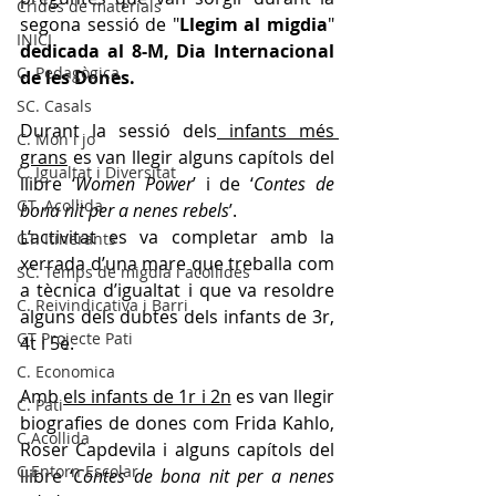
Crides de materials
segona sessió de "
Llegim al migdia
" 
INICI
dedicada al 8-M, Dia Internacional 
C. Pedagògica
de les Dones.
SC. Casals
Durant la sessió dels
 infants més 
C. Mon i jo
grans
 es van llegir alguns capítols del 
C. Igualtat i Diversitat
llibre ‘
Women Power
’ i de ‘
Contes de 
GT. Acollida
bona nit per a nenes rebels
’. 
L’activitat es va completar amb la 
GT. Itinerants
xerrada d’una mare que treballa com 
SC. Temps de migdia i acollides
a tècnica d’igualtat i que va resoldre 
C. Reivindicativa i Barri
alguns dels dubtes dels infants de 3r, 
GT Projecte Pati
4t i 5è. 
C. Economica
Amb 
els infants de 1r i 2n
 es van llegir 
C. Pati
biografies de dones com Frida Kahlo, 
C.Acollida
Roser Capdevila i alguns capítols del 
C.Entorn Escolar
llibre ‘
Contes de bona nit per a nenes 