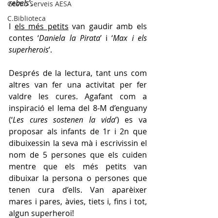
rebels
’.
Gestió Serveis AESA
C.Biblioteca
I 
els més petits
 van gaudir amb els 
contes ‘
Daniela la Pirata
’ i ‘
Max i els 
superherois
’. 
Després de la lectura, tant uns com 
altres van fer una activitat per fer 
valdre les cures. Agafant com a 
inspiració el lema del 8-M d’enguany 
(‘
Les cures sostenen la vida
’) es va 
proposar als infants de 1r i 2n que 
dibuixessin la seva mà i escrivissin el 
nom de 5 persones que els cuiden 
mentre que els més petits van 
dibuixar la persona o persones que 
tenen cura d’ells. Van aparèixer 
mares i pares, àvies, tiets i, fins i tot, 
algun superheroi!