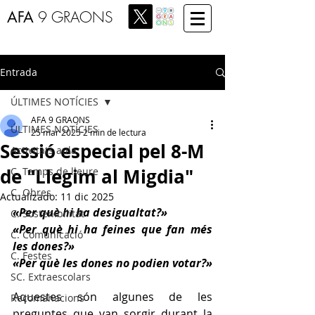
AFA
9 GRAONS
Entrada
ÚLTIMES NOTÍCIES
AFA 9 GRAONS
ÚLTIMES NOTÍCIES
25 mar 2025
2 min de lectura
Sessió especial pel 8-M
Activitats aula
de "Llegim al Migdia"
C. Temps de lleure
C. Obres
Actualizado:
11 dic 2025
«Per què hi ha desigualtat?»
C. Sostenibilitat
«Per què hi ha feines que fan més 
C. Comunicació
les dones?»
C. Festes
«Per què les dones no podien votar?» 
SC. Extraescolars
Aquestes són algunes de les 
Recomanacions
preguntes que van sorgir durant la 