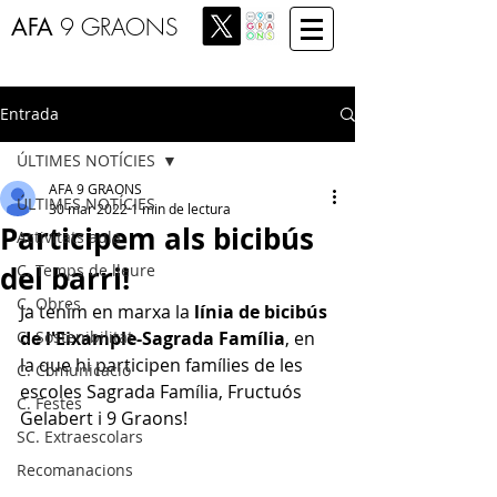
AFA
9 GRAONS
Entrada
ÚLTIMES NOTÍCIES
AFA 9 GRAONS
ÚLTIMES NOTÍCIES
30 mar 2022
1 min de lectura
Participem als bicibús
Activitats aula
del barri!
C. Temps de lleure
C. Obres
Ja tenim en marxa la 
línia de bicibús 
C. Sostenibilitat
de l'Eixample-Sagrada Família
, en 
la que hi participen famílies de les 
C. Comunicació
escoles Sagrada Família, Fructuós 
C. Festes
Gelabert i 9 Graons! 
SC. Extraescolars
Recomanacions