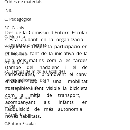
Crides de materials
INICI
C. Pedagògica
SC. Casals
Des de la Comissió d'Entorn Escolar 
C. Mon i jo
s'està ajudant en la organització i 
C. Igualtat i Diversitat
seguiment d'aquesta participació en 
el bicibús, tant de la iniciativa de la 
GT. Acollida
línia dels matins com a les tardes 
GT. Itinerants
(també del nadalenc i el de 
SC. Temps de migdia i acollides
carnestoltes),  promovent el canvi 
C. Reivindicativa i Barri
d'hàbits cap a una mobilitat 
sostenible i fent visible la bicicleta 
GT Projecte Pati
com a mitjà de transport, i 
C. Economica
acompanyant als infants en 
C. Pati
l'adquisició de més autonomia i 
C.Acollida
noves habilitats.
C.Entorn Escolar