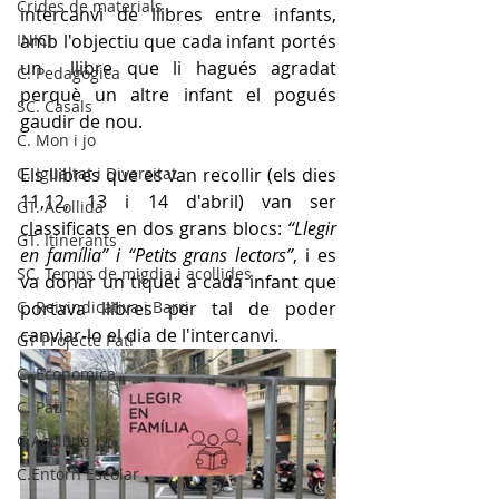
Crides de materials
intercanvi de llibres entre infants, 
INICI
amb l'objectiu que cada infant portés 
un  llibre que li hagués agradat  
C. Pedagògica
perquè un altre infant el pogués 
SC. Casals
gaudir de nou.
C. Mon i jo
C. Igualtat i Diversitat
Els llibres que es van recollir (els dies 
11,12, 13 i 14 d'abril) van ser 
GT. Acollida
classificats en dos grans blocs: 
“Llegir 
GT. Itinerants
en família” i “Petits grans lectors”
, i es 
SC. Temps de migdia i acollides
va donar un tiquet a cada infant que 
C. Reivindicativa i Barri
portava llibres per tal de poder 
canviar-lo el dia de l'intercanvi.
GT Projecte Pati
C. Economica
C. Pati
C.Acollida
C.Entorn Escolar