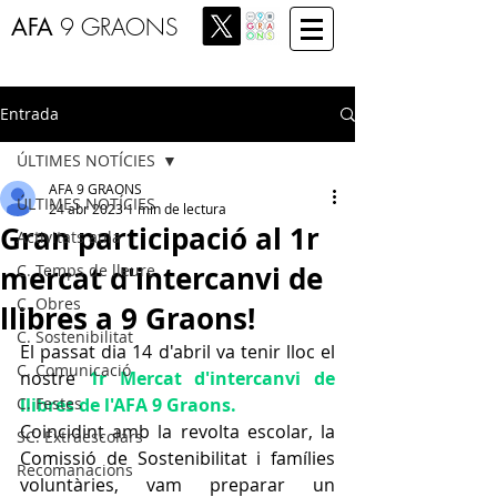
AFA
9 GRAONS
Entrada
ÚLTIMES NOTÍCIES
AFA 9 GRAONS
ÚLTIMES NOTÍCIES
24 abr 2023
1 min de lectura
Gran participació al 1r
Activitats aula
mercat d'intercanvi de
C. Temps de lleure
C. Obres
llibres a 9 Graons!
C. Sostenibilitat
El passat dia 14 d'abril va tenir lloc el 
C. Comunicació
nostre 
1r Mercat d'intercanvi de 
C. Festes
llibres de l'AFA 9 Graons.
Coincidint amb la revolta escolar, la 
SC. Extraescolars
Comissió de Sostenibilitat i famílies 
Recomanacions
voluntàries, vam preparar un 