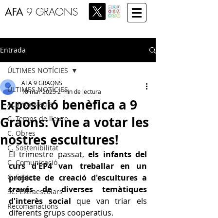
AFA
9 GRAONS
Entrada
ÚLTIMES NOTÍCIES
AFA 9 GRAONS
ÚLTIMES NOTÍCIES
10 mar 2025
2 min de lectura
Exposició benèfica a 9
Activitats aula
Graons: Vine a votar les
C. Temps de lleure
C. Obres
nostres escultures!
C. Sostenibilitat
El trimestre passat, 
els infants del 
C. Comunicació
curs d'EP4 van treballar en un 
C. Festes
projecte de creació d'escultures a 
través de diverses temàtiques 
SC. Extraescolars
d'interès social 
que van triar els 
Recomanacions
diferents grups cooperatius.