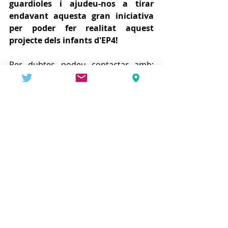
guardioles i ajudeu-nos a tirar 
endavant aquesta gran iniciativa 
per poder fer realitat aquest 
projecte dels infants d'EP4!
Per dubtes podeu contactar amb: 
comunicacioafa@gmail.com
Escola - AFA i alumnat d'EP4
9 Graons
INICI