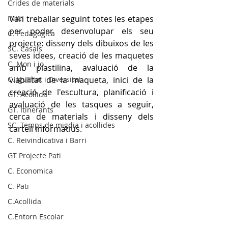
Crides de materials
INICI
Van treballar seguint totes les etapes 
per poder desenvolupar els seu 
C. Pedagògica
projecte: disseny dels dibuixos de les 
SC. Casals
seves idees, creació de les maquetes 
C. Mon i jo
amb plastilina, avaluació de la 
C. Igualtat i Diversitat
viabilitat de la maqueta, inici de la 
creació de l'escultura, planificació i 
GT. Acollida
avaluació de les tasques a seguir, 
GT. Itinerants
cerca de materials i disseny dels 
SC. Temps de migdia i acollides
cartell informatius.
C. Reivindicativa i Barri
GT Projecte Pati
C. Economica
C. Pati
C.Acollida
C.Entorn Escolar