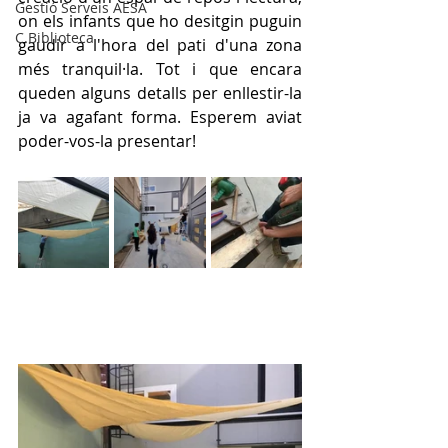
Gestió Serveis AESA
on els infants que ho desitgin puguin 
C.Biblioteca
gaudir a l'hora del pati d'una zona 
més tranquil·la. Tot i que encara 
queden alguns detalls per enllestir-la 
ja va agafant forma. Esperem aviat 
poder-vos-la presentar!