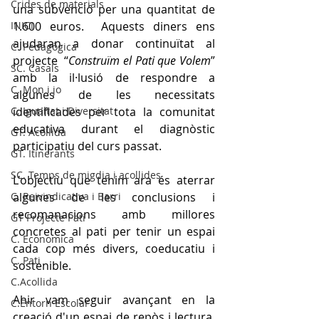
Crides de materials
una subvenció per una quantitat de 
INICI
1.600 euros.  Aquests diners ens 
ajudaran a donar continuïtat al 
C. Pedagògica
projecte  “
Construïm el Pati que Volem
” 
SC. Casals
amb la il·lusió de respondre a 
C. Mon i jo
algunes de les necessitats 
C. Igualtat i Diversitat
identificades per tota la comunitat 
educativa durant el diagnòstic 
GT. Acollida
participatiu del curs passat. 
GT. Itinerants
SC. Temps de migdia i acollides
L'objectiu que tenim ara és aterrar 
C. Reivindicativa i Barri
algunes de les conclusions i 
recomanacions amb millores 
GT Projecte Pati
concretes al pati per tenir un espai 
C. Economica
cada cop més divers, coeducatiu i 
C. Pati
sostenible.
C.Acollida
Ahir vam seguir avançant en la 
C.Entorn Escolar
creació d'un espai de repòs i lectura, 