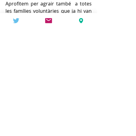
Aprofitem per agrair també  a totes 
les famílies voluntàries que ja hi van 
participar al curs passat!
Comissió del Pati 
AFA 9 Graons
C. Pati
INICI
Entradas recientes
Ver todo