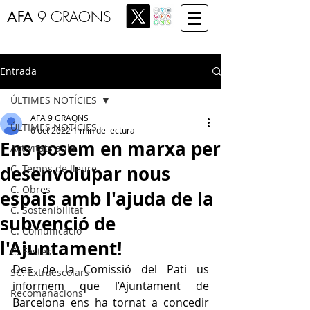
AFA
9 GRAONS
Entrada
ÚLTIMES NOTÍCIES
AFA 9 GRAONS
ÚLTIMES NOTÍCIES
6 oct 2022
1 min de lectura
Ens posem en marxa per
Activitats aula
desenvolupar nous
C. Temps de lleure
C. Obres
espais amb l'ajuda de la
C. Sostenibilitat
subvenció de
C. Comunicació
l'Ajuntament!
C. Festes
Des de la Comissió del Pati us 
SC. Extraescolars
informem que l’Ajuntament de 
Recomanacions
Barcelona ens ha tornat a concedir 