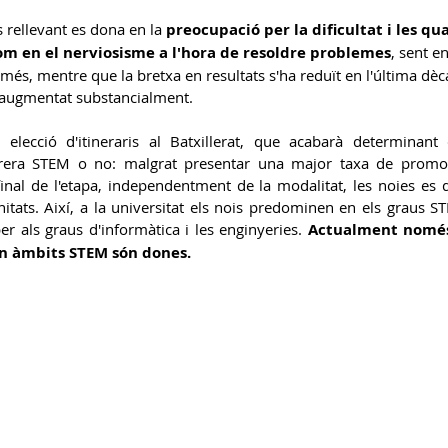
rellevant es dona en la 
preocupació per la dificultat i les qua
m en el nerviosisme a l'hora de resoldre problemes
, sent e
 més, mentre que la bretxa en resultats s'ha reduït en l'última dèc
 augmentat substancialment.
 elecció d'itineraris al Batxillerat, que acabarà determinan
rera STEM o no: malgrat presentar una major taxa de promoc
inal de l'etapa, independentment de la modalitat, les noies es 
nitats. Així, a la universitat els nois predominen en els graus ST
r als graus d'informàtica i les enginyeries. 
Actualment només 
n àmbits STEM són dones.