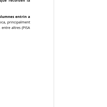
que recorden la 
alumnes entrin a 
ica, principalment 
 entre altres (PISA 