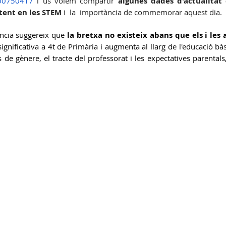
400750417
 i us volem compartir 
algunes dades d'actualitat 
tent en les STEM
 i  la  importància de commemorar aquest dia.
Gestió Serveis AESA
C.Biblioteca
ència suggereix que 
la bretxa no existeix abans que els i les 
significativa a 4t de Primària i augmenta al llarg de l'educació bàs
s de gènere, el tracte del professorat i les expectatives parentals,