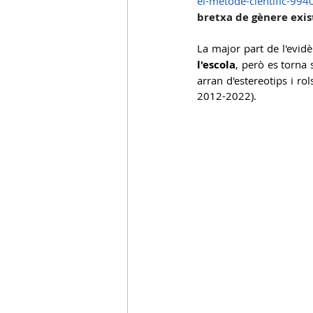
el-metode-cientific-99
bretxa de gènere exis
C.Acollida
C.Entorn Escolar
La major part de l'evid
l'escola
, però es torna 
arran d'estereotips i rol
2012-2022).