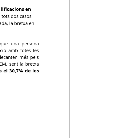
lificacions en 
n tots dos casos 
ada, la bretxa en 
t que una persona 
ió amb totes les 
decanten més pels 
EM, sent la bretxa 
el 30,7% de les 