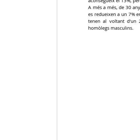
aconsegueix el 13%, per 
A més a més, de 30 any
es redueixen a un 7% e
tenen al voltant d'un
homòlegs masculins.