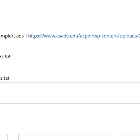
omplert aquí: 
https://www.esade.edu/ecpol/wp-content/uploads
rsitat
sitat