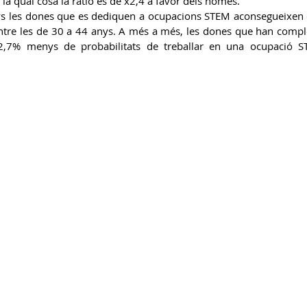
la qual cosa la ràtio és de x2,4 a favor dels homes. 
s les dones que es dediquen a ocupacions STEM aconsegueixen 
ntre les de 30 a 44 anys. A més a més, les dones que han compl
 2,7% menys de probabilitats de treballar en una ocupació S