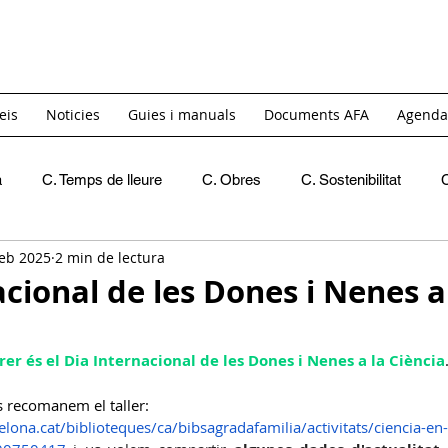
eis
Noticies
Guies i manuals
Documents AFA
Agenda
a
C. Temps de lleure
C. Obres
C. Sostenibilitat
feb 2025
2 min de lectura
Recomanacions
Crides de materials
INICI
C. 
cional de les Dones i Nenes a
C. Igualtat i Diversitat
GT. Acollida
GT. Itinerants
rer és el Dia Internacional de les Dones i Nenes a la Ciència
us recomanem el taller:
C. Reivindicativa i Barri
GT Projecte Pati
C. Economic
lona.cat/biblioteques/ca/bibsagradafamilia/activitats/ciencia-en-