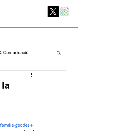
C. Comunicació
Pedagògica
 la
. 
a
C. Pati
familia-geodes-i-