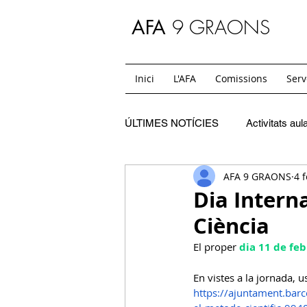
9 GRAONS
AFA
Inici
L'AFA
Comissions
Serv
ÚLTIMES NOTÍCIES
Activitats aul
AFA 9 GRAONS
4 
C. Festes
SC. Extraescolars
Dia Interna
Ciència
SC. Casals
C. Mon i jo
El proper 
dia 11 de feb
En vistes a la jornada, 
SC. Temps de migdia i acollides
https://ajuntament.barce