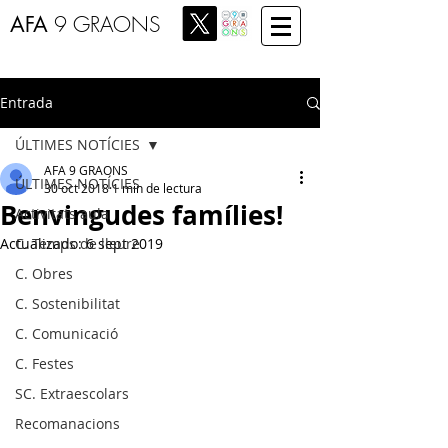
AFA
9 GRAONS
Entrada
ÚLTIMES NOTÍCIES
AFA 9 GRAONS
ÚLTIMES NOTÍCIES
30 oct 2018
1 min de lectura
Benvingudes famílies!
Activitats aula
Actualizado:
C. Temps de lleure
6 sept 2019
C. Obres
C. Sostenibilitat
C. Comunicació
C. Festes
SC. Extraescolars
Recomanacions