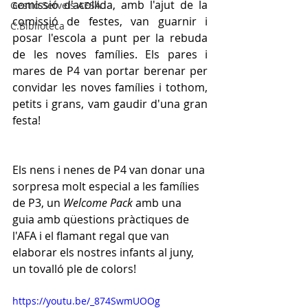
comissió d'acollida, amb l'ajut de la 
Gestió Serveis AESA
comissió de festes, van guarnir i 
C.Biblioteca
posar l'escola a punt per la rebuda 
de les noves famílies. Els pares i 
mares de P4 van portar berenar per 
convidar les noves famílies i tothom, 
petits i grans, vam gaudir d'una gran 
festa!    
Els nens i nenes de P4 van donar una 
sorpresa molt especial a les famílies 
de P3, un 
Welcome Pack 
amb una 
guia amb qüestions pràctiques de 
l'AFA i el flamant regal que van 
elaborar els nostres infants al juny, 
un tovalló ple de colors!   
https://youtu.be/_874SwmUOOg