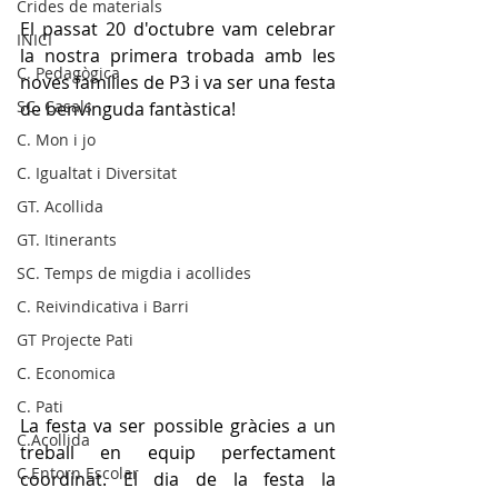
Crides de materials
El passat 20 d'octubre vam celebrar 
INICI
la nostra primera trobada amb les 
C. Pedagògica
noves famílies de P3 i va ser una festa 
SC. Casals
de benvinguda fantàstica!
C. Mon i jo
C. Igualtat i Diversitat
GT. Acollida
GT. Itinerants
SC. Temps de migdia i acollides
C. Reivindicativa i Barri
GT Projecte Pati
C. Economica
C. Pati
La festa va ser possible gràcies a un 
C.Acollida
treball en equip perfectament 
C.Entorn Escolar
coordinat. El dia de la festa la 