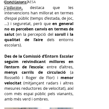
Gestió Serveis AESA
Conclusions
? 
L’informe destaca que les 
C.Biblioteca
intervencions han millorat en termes 
d’espai públic (temps d’estada, de joc, 
…) i seguretat, però que 
en general 
no es perceben canvis en termes de 
salut 
(en la percepció del 
soroll i la 
qualitat de l’aire 
dels entorns 
escolars).
Des de la Comissió d’Entorn Escolar 
seguim reivindicant millores en 
l’entorn de l’escola
: entre d’altres, 
menys carrils de circulació 
(a 
Rosselló i Roger de Flor) i 
menor 
velocitat 
(mitjançant radars i altres 
mesures reductores de velocitat), així 
com més espai públic pels vianants, 
amb més verd i ombres.