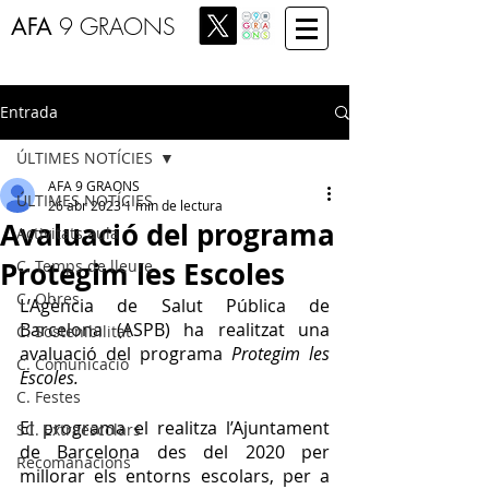
AFA
9 GRAONS
Entrada
ÚLTIMES NOTÍCIES
AFA 9 GRAONS
ÚLTIMES NOTÍCIES
26 abr 2023
1 min de lectura
Avaluació del programa
Activitats aula
Protegim les Escoles
C. Temps de lleure
C. Obres
L’Agència de Salut Pública de 
Barcelona (ASPB) ha realitzat una 
C. Sostenibilitat
avaluació del programa 
Protegim les 
C. Comunicació
Escoles.
C. Festes
El programa el realitza l’Ajuntament 
SC. Extraescolars
de Barcelona des del 2020 per 
Recomanacions
millorar els entorns escolars, per a 