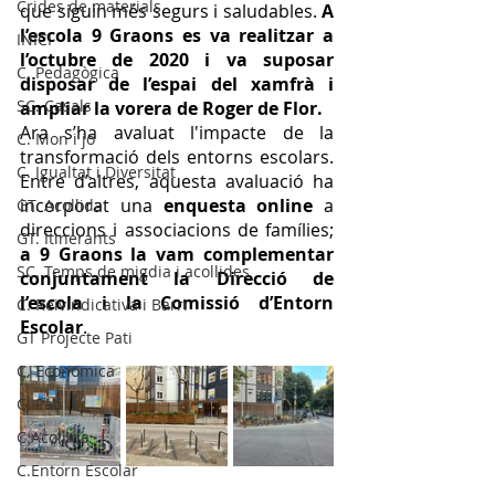
Crides de materials
que siguin més segurs i saludables. 
A 
l’escola 9 Graons es va realitzar a 
INICI
l’octubre de 2020 i va suposar 
C. Pedagògica
disposar de l’espai del xamfrà i 
SC. Casals
ampliar la vorera de Roger de Flor. 
Ara s’ha avaluat l'impacte de la 
C. Mon i jo
transformació dels entorns escolars. 
C. Igualtat i Diversitat
Entre d’altres, aquesta avaluació ha 
incorporat una 
enquesta online 
a 
GT. Acollida
direccions i associacions de famílies; 
GT. Itinerants
a 9 Graons la vam complementar 
SC. Temps de migdia i acollides
conjuntament la Direcció de 
l’escola i la Comissió d’Entorn 
C. Reivindicativa i Barri
Escolar
.
GT Projecte Pati
C. Economica
C. Pati
C.Acollida
C.Entorn Escolar