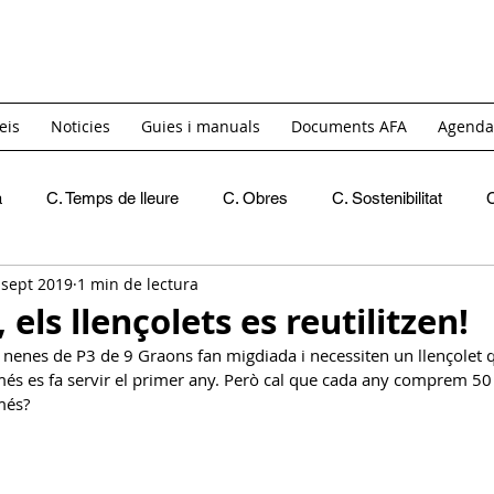
eis
Noticies
Guies i manuals
Documents AFA
Agenda
a
C. Temps de lleure
C. Obres
C. Sostenibilitat
 sept 2019
1 min de lectura
Recomanacions
Crides de materials
INICI
C. 
 els llençolets es reutilitzen!
 nenes de P3 de 9 Graons fan migdiada i necessiten un llençolet q
C. Igualtat i Diversitat
GT. Acollida
GT. Itinerants
només es fa servir el primer any. Però cal que cada any comprem 50 
més?
C. Reivindicativa i Barri
GT Projecte Pati
C. Economic