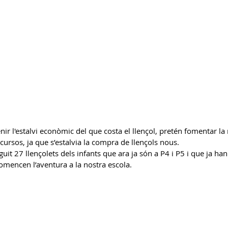
enir l'estalvi econòmic del que costa el llençol, pretén fomentar la re
ecursos, ja que s’estalvia la compra de llençols nous.
t 27 llençolets dels infants que ara ja són a P4 i P5 i que ja han 
omencen l’aventura a la nostra escola.