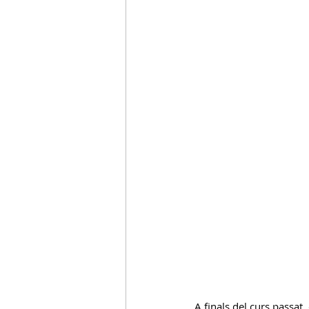
C.Acollida
C.Entorn Escolar
A finals del curs passat,