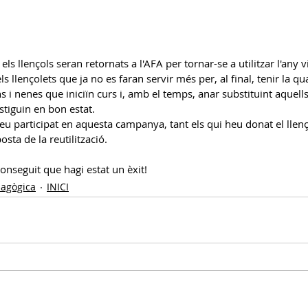
 els llençols seran retornats a l'AFA per tornar-se a utilitzar l'any v
s llençolets que ja no es faran servir més per, al final, tenir la qua
s i nenes que iniciïn curs i, amb el temps, anar substituint aquells
tiguin en bon estat.
eu participat en aquesta campanya, tant els qui heu donat el llenç
sta de la reutilització. 
conseguit que hagi estat un èxit!
dagògica
INICI