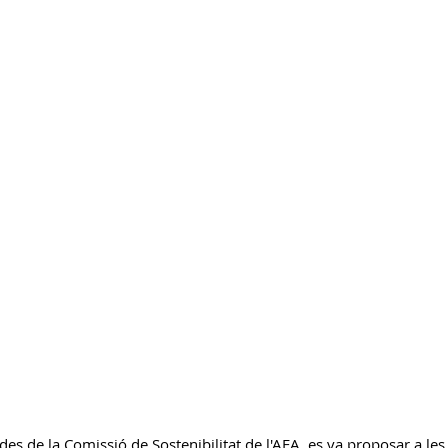
Gestió Serveis AESA
C.Biblioteca
 des de la Comissió de Sostenibilitat de l'AFA, es va proposar a les