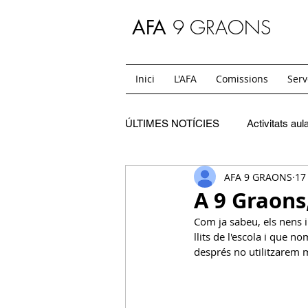
9 GRAONS
AFA
Inici
L'AFA
Comissions
Serv
ÚLTIMES NOTÍCIES
Activitats aul
AFA 9 GRAONS
17
C. Festes
SC. Extraescolars
A 9 Graons,
Com ja sabeu, els nens i
SC. Casals
C. Mon i jo
llits de l'escola i que 
després no utilitzarem 
SC. Temps de migdia i acollides