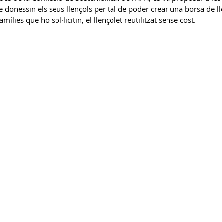
 donessin els seus llençols per tal de poder crear una borsa de lle
mílies que ho sol·licitin, el llençolet reutilitzat sense cost.