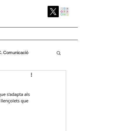
C. Comunicació
Pedagògica
ue s'adapta als 
llençolets que 
a
C. Pati